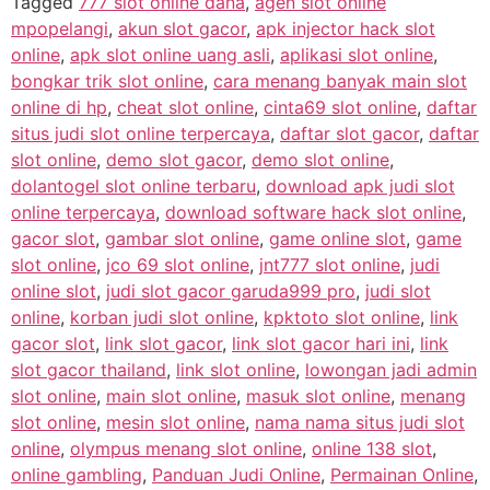
Tagged
777 slot online dana
,
agen slot online
mpopelangi
,
akun slot gacor
,
apk injector hack slot
online
,
apk slot online uang asli
,
aplikasi slot online
,
bongkar trik slot online
,
cara menang banyak main slot
online di hp
,
cheat slot online
,
cinta69 slot online
,
daftar
situs judi slot online terpercaya
,
daftar slot gacor
,
daftar
slot online
,
demo slot gacor
,
demo slot online
,
dolantogel slot online terbaru
,
download apk judi slot
online terpercaya
,
download software hack slot online
,
gacor slot
,
gambar slot online
,
game online slot
,
game
slot online
,
jco 69 slot online
,
jnt777 slot online
,
judi
online slot
,
judi slot gacor garuda999 pro
,
judi slot
online
,
korban judi slot online
,
kpktoto slot online
,
link
gacor slot
,
link slot gacor
,
link slot gacor hari ini
,
link
slot gacor thailand
,
link slot online
,
lowongan jadi admin
slot online
,
main slot online
,
masuk slot online
,
menang
slot online
,
mesin slot online
,
nama nama situs judi slot
online
,
olympus menang slot online
,
online 138 slot
,
online gambling
,
Panduan Judi Online
,
Permainan Online
,