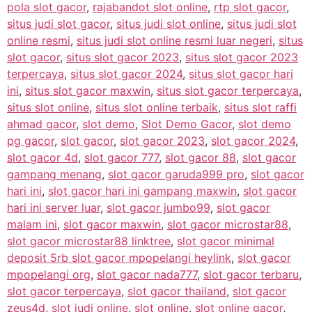
pola slot gacor
,
rajabandot slot online
,
rtp slot gacor
,
situs judi slot gacor
,
situs judi slot online
,
situs judi slot
online resmi
,
situs judi slot online resmi luar negeri
,
situs
slot gacor
,
situs slot gacor 2023
,
situs slot gacor 2023
terpercaya
,
situs slot gacor 2024
,
situs slot gacor hari
ini
,
situs slot gacor maxwin
,
situs slot gacor terpercaya
,
situs slot online
,
situs slot online terbaik
,
situs slot raffi
ahmad gacor
,
slot demo
,
Slot Demo Gacor
,
slot demo
pg gacor
,
slot gacor
,
slot gacor 2023
,
slot gacor 2024
,
slot gacor 4d
,
slot gacor 777
,
slot gacor 88
,
slot gacor
gampang menang
,
slot gacor garuda999 pro
,
slot gacor
hari ini
,
slot gacor hari ini gampang maxwin
,
slot gacor
hari ini server luar
,
slot gacor jumbo99
,
slot gacor
malam ini
,
slot gacor maxwin
,
slot gacor microstar88
,
slot gacor microstar88 linktree
,
slot gacor minimal
deposit 5rb slot gacor mpopelangi heylink
,
slot gacor
mpopelangi org
,
slot gacor nada777
,
slot gacor terbaru
,
slot gacor terpercaya
,
slot gacor thailand
,
slot gacor
zeus4d
,
slot judi online
,
slot online
,
slot online gacor
,