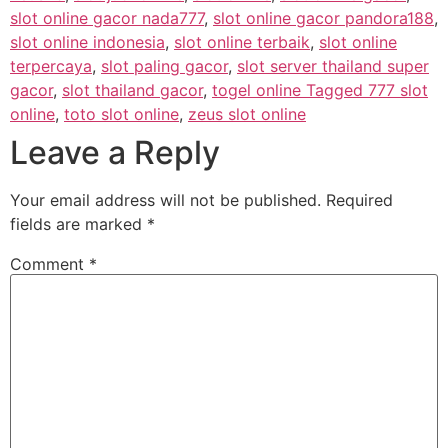
slot online gacor nada777
,
slot online gacor pandora188
,
slot online indonesia
,
slot online terbaik
,
slot online
terpercaya
,
slot paling gacor
,
slot server thailand super
gacor
,
slot thailand gacor
,
togel online Tagged 777 slot
online
,
toto slot online
,
zeus slot online
Leave a Reply
Your email address will not be published.
Required
fields are marked
*
Comment
*