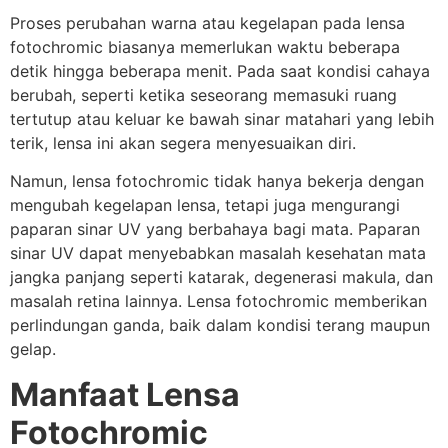
Proses perubahan warna atau kegelapan pada lensa
fotochromic biasanya memerlukan waktu beberapa
detik hingga beberapa menit. Pada saat kondisi cahaya
berubah, seperti ketika seseorang memasuki ruang
tertutup atau keluar ke bawah sinar matahari yang lebih
terik, lensa ini akan segera menyesuaikan diri.
Namun, lensa fotochromic tidak hanya bekerja dengan
mengubah kegelapan lensa, tetapi juga mengurangi
paparan sinar UV yang berbahaya bagi mata. Paparan
sinar UV dapat menyebabkan masalah kesehatan mata
jangka panjang seperti katarak, degenerasi makula, dan
masalah retina lainnya. Lensa fotochromic memberikan
perlindungan ganda, baik dalam kondisi terang maupun
gelap.
Manfaat Lensa
Fotochromic