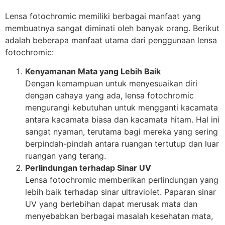
Lensa fotochromic memiliki berbagai manfaat yang
membuatnya sangat diminati oleh banyak orang. Berikut
adalah beberapa manfaat utama dari penggunaan lensa
fotochromic:
Kenyamanan Mata yang Lebih Baik
Dengan kemampuan untuk menyesuaikan diri
dengan cahaya yang ada, lensa fotochromic
mengurangi kebutuhan untuk mengganti kacamata
antara kacamata biasa dan kacamata hitam. Hal ini
sangat nyaman, terutama bagi mereka yang sering
berpindah-pindah antara ruangan tertutup dan luar
ruangan yang terang.
Perlindungan terhadap Sinar UV
Lensa fotochromic memberikan perlindungan yang
lebih baik terhadap sinar ultraviolet. Paparan sinar
UV yang berlebihan dapat merusak mata dan
menyebabkan berbagai masalah kesehatan mata,