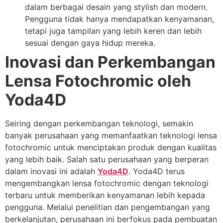
dalam berbagai desain yang stylish dan modern.
Pengguna tidak hanya mendapatkan kenyamanan,
tetapi juga tampilan yang lebih keren dan lebih
sesuai dengan gaya hidup mereka.
Inovasi dan Perkembangan
Lensa Fotochromic oleh
Yoda4D
Seiring dengan perkembangan teknologi, semakin
banyak perusahaan yang memanfaatkan teknologi lensa
fotochromic untuk menciptakan produk dengan kualitas
yang lebih baik. Salah satu perusahaan yang berperan
dalam inovasi ini adalah
Yoda4D
. Yoda4D terus
mengembangkan lensa fotochromic dengan teknologi
terbaru untuk memberikan kenyamanan lebih kepada
pengguna. Melalui penelitian dan pengembangan yang
berkelanjutan, perusahaan ini berfokus pada pembuatan