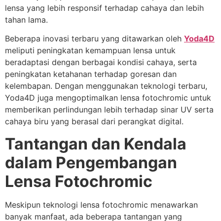
lensa yang lebih responsif terhadap cahaya dan lebih
tahan lama.
Beberapa inovasi terbaru yang ditawarkan oleh
Yoda4D
meliputi peningkatan kemampuan lensa untuk
beradaptasi dengan berbagai kondisi cahaya, serta
peningkatan ketahanan terhadap goresan dan
kelembapan. Dengan menggunakan teknologi terbaru,
Yoda4D juga mengoptimalkan lensa fotochromic untuk
memberikan perlindungan lebih terhadap sinar UV serta
cahaya biru yang berasal dari perangkat digital.
Tantangan dan Kendala
dalam Pengembangan
Lensa Fotochromic
Meskipun teknologi lensa fotochromic menawarkan
banyak manfaat, ada beberapa tantangan yang