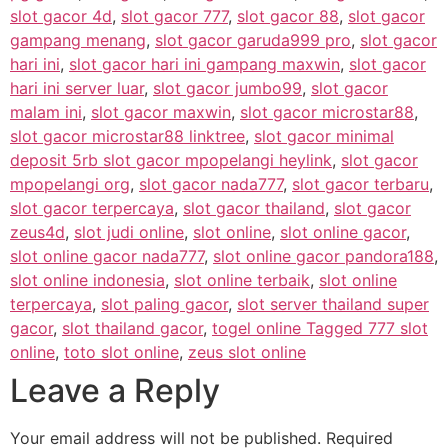
slot gacor 4d
,
slot gacor 777
,
slot gacor 88
,
slot gacor
gampang menang
,
slot gacor garuda999 pro
,
slot gacor
hari ini
,
slot gacor hari ini gampang maxwin
,
slot gacor
hari ini server luar
,
slot gacor jumbo99
,
slot gacor
malam ini
,
slot gacor maxwin
,
slot gacor microstar88
,
slot gacor microstar88 linktree
,
slot gacor minimal
deposit 5rb slot gacor mpopelangi heylink
,
slot gacor
mpopelangi org
,
slot gacor nada777
,
slot gacor terbaru
,
slot gacor terpercaya
,
slot gacor thailand
,
slot gacor
zeus4d
,
slot judi online
,
slot online
,
slot online gacor
,
slot online gacor nada777
,
slot online gacor pandora188
,
slot online indonesia
,
slot online terbaik
,
slot online
terpercaya
,
slot paling gacor
,
slot server thailand super
gacor
,
slot thailand gacor
,
togel online Tagged 777 slot
online
,
toto slot online
,
zeus slot online
Leave a Reply
Your email address will not be published.
Required