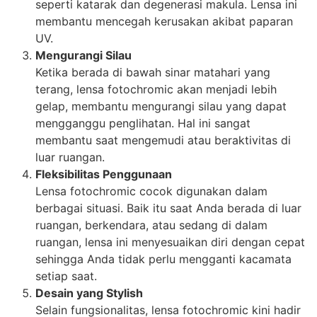
seperti katarak dan degenerasi makula. Lensa ini
membantu mencegah kerusakan akibat paparan
UV.
Mengurangi Silau
Ketika berada di bawah sinar matahari yang
terang, lensa fotochromic akan menjadi lebih
gelap, membantu mengurangi silau yang dapat
mengganggu penglihatan. Hal ini sangat
membantu saat mengemudi atau beraktivitas di
luar ruangan.
Fleksibilitas Penggunaan
Lensa fotochromic cocok digunakan dalam
berbagai situasi. Baik itu saat Anda berada di luar
ruangan, berkendara, atau sedang di dalam
ruangan, lensa ini menyesuaikan diri dengan cepat
sehingga Anda tidak perlu mengganti kacamata
setiap saat.
Desain yang Stylish
Selain fungsionalitas, lensa fotochromic kini hadir