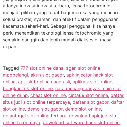
adanya inovasi-inovasi terbaru, lensa fotochromic
menjadi pilihan yang tepat bagi mereka yang mencari
solusi praktis, nyaman, dan efektif dalam penggunaan
kacamata sehari-hari. Sebagai pengguna, kita hanya
perlu menantikan teknologi lensa fotochromic yang
semakin canggih dan lebih mudah diakses di masa
depan.
Tagged
777 slot online dana
,
agen slot online
mpopelangi
,
akun slot gacor
,
apk injector hack slot
online
,
apk slot online uang asli
,
aplikasi slot online
,
bongkar trik slot online
,
cara menang banyak main slot
online di hp
,
cheat slot online
,
cinta69 slot online
,
daftar
situs judi slot online terpercaya
,
daftar slot gacor
,
daftar
slot online
,
demo slot gacor
,
demo slot online
,
dolantogel slot online terbaru
,
download apk judi slot
online terpercaya
,
download software hack slot online
,