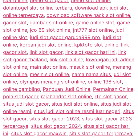
slot online
,
demo slot gacor
,
demo slot online
,
dolantogel slot online terbaru
,
download apk judi slot
online terpercaya
,
download software hack slot online
,
gacor slot
,
gambar slot online
,
game online slot
,
game
slot online
,
jco 69 slot online
,
jnt777 slot online
,
judi
online slot
,
judi slot gacor garuda999 pro
,
judi slot
online
,
korban judi slot online
,
kpktoto slot online
,
link
gacor slot
,
link slot gacor
,
link slot gacor hari ini
,
link
slot gacor thailand
,
link slot online
,
lowongan jadi admin
slot online
,
main slot online
,
masuk slot online
,
menang
slot online
,
mesin slot online
,
nama nama situs judi slot
online
,
olympus menang slot online
,
online 138 slot
,
online gambling
,
Panduan Judi Online
,
Permainan Online
,
pola slot gacor
,
rajabandot slot online
,
rtp slot gacor
,
situs judi slot gacor
,
situs judi slot online
,
situs judi slot
online resmi
,
situs judi slot online resmi luar negeri
,
situs
slot gacor
,
situs slot gacor 2023
,
situs slot gacor 2023
terpercaya
,
situs slot gacor 2024
,
situs slot gacor hari
ini
,
situs slot gacor maxwin
,
situs slot gacor terpercaya
,