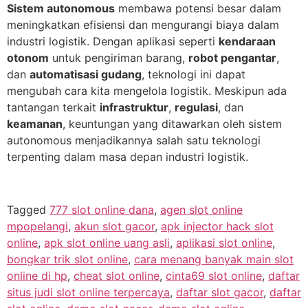
Sistem autonomous
membawa potensi besar dalam
meningkatkan efisiensi dan mengurangi biaya dalam
industri logistik. Dengan aplikasi seperti
kendaraan
otonom
untuk pengiriman barang,
robot pengantar
,
dan
automatisasi gudang
, teknologi ini dapat
mengubah cara kita mengelola logistik. Meskipun ada
tantangan terkait
infrastruktur
,
regulasi
, dan
keamanan
, keuntungan yang ditawarkan oleh sistem
autonomous menjadikannya salah satu teknologi
terpenting dalam masa depan industri logistik.
Tagged
777 slot online dana
,
agen slot online
mpopelangi
,
akun slot gacor
,
apk injector hack slot
online
,
apk slot online uang asli
,
aplikasi slot online
,
bongkar trik slot online
,
cara menang banyak main slot
online di hp
,
cheat slot online
,
cinta69 slot online
,
daftar
situs judi slot online terpercaya
,
daftar slot gacor
,
daftar