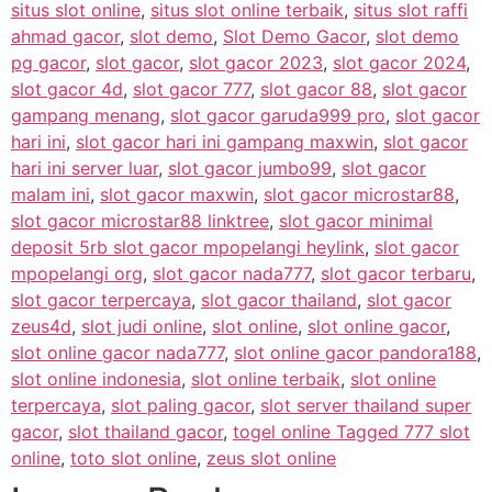
situs slot online
,
situs slot online terbaik
,
situs slot raffi
ahmad gacor
,
slot demo
,
Slot Demo Gacor
,
slot demo
pg gacor
,
slot gacor
,
slot gacor 2023
,
slot gacor 2024
,
slot gacor 4d
,
slot gacor 777
,
slot gacor 88
,
slot gacor
gampang menang
,
slot gacor garuda999 pro
,
slot gacor
hari ini
,
slot gacor hari ini gampang maxwin
,
slot gacor
hari ini server luar
,
slot gacor jumbo99
,
slot gacor
malam ini
,
slot gacor maxwin
,
slot gacor microstar88
,
slot gacor microstar88 linktree
,
slot gacor minimal
deposit 5rb slot gacor mpopelangi heylink
,
slot gacor
mpopelangi org
,
slot gacor nada777
,
slot gacor terbaru
,
slot gacor terpercaya
,
slot gacor thailand
,
slot gacor
zeus4d
,
slot judi online
,
slot online
,
slot online gacor
,
slot online gacor nada777
,
slot online gacor pandora188
,
slot online indonesia
,
slot online terbaik
,
slot online
terpercaya
,
slot paling gacor
,
slot server thailand super
gacor
,
slot thailand gacor
,
togel online Tagged 777 slot
online
,
toto slot online
,
zeus slot online