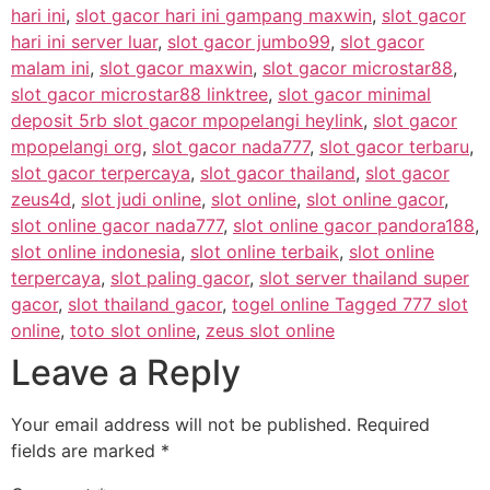
hari ini
,
slot gacor hari ini gampang maxwin
,
slot gacor
hari ini server luar
,
slot gacor jumbo99
,
slot gacor
malam ini
,
slot gacor maxwin
,
slot gacor microstar88
,
slot gacor microstar88 linktree
,
slot gacor minimal
deposit 5rb slot gacor mpopelangi heylink
,
slot gacor
mpopelangi org
,
slot gacor nada777
,
slot gacor terbaru
,
slot gacor terpercaya
,
slot gacor thailand
,
slot gacor
zeus4d
,
slot judi online
,
slot online
,
slot online gacor
,
slot online gacor nada777
,
slot online gacor pandora188
,
slot online indonesia
,
slot online terbaik
,
slot online
terpercaya
,
slot paling gacor
,
slot server thailand super
gacor
,
slot thailand gacor
,
togel online Tagged 777 slot
online
,
toto slot online
,
zeus slot online
Leave a Reply
Your email address will not be published.
Required
fields are marked
*