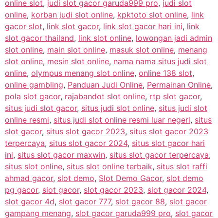
online slot
,
judi slot gacor garuda999 pro
,
judi slot
online
,
korban judi slot online
,
kpktoto slot online
,
link
gacor slot
,
link slot gacor
,
link slot gacor hari ini
,
link
slot gacor thailand
,
link slot online
,
lowongan jadi admin
slot online
,
main slot online
,
masuk slot online
,
menang
slot online
,
mesin slot online
,
nama nama situs judi slot
online
,
olympus menang slot online
,
online 138 slot
,
online gambling
,
Panduan Judi Online
,
Permainan Online
,
pola slot gacor
,
rajabandot slot online
,
rtp slot gacor
,
situs judi slot gacor
,
situs judi slot online
,
situs judi slot
online resmi
,
situs judi slot online resmi luar negeri
,
situs
slot gacor
,
situs slot gacor 2023
,
situs slot gacor 2023
terpercaya
,
situs slot gacor 2024
,
situs slot gacor hari
ini
,
situs slot gacor maxwin
,
situs slot gacor terpercaya
,
situs slot online
,
situs slot online terbaik
,
situs slot raffi
ahmad gacor
,
slot demo
,
Slot Demo Gacor
,
slot demo
pg gacor
,
slot gacor
,
slot gacor 2023
,
slot gacor 2024
,
slot gacor 4d
,
slot gacor 777
,
slot gacor 88
,
slot gacor
gampang menang
,
slot gacor garuda999 pro
,
slot gacor