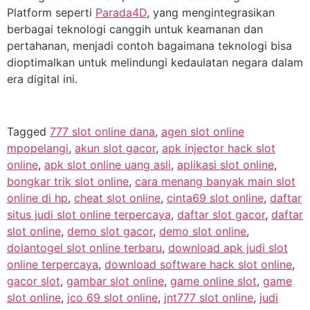
Platform seperti
Parada4D
, yang mengintegrasikan
berbagai teknologi canggih untuk keamanan dan
pertahanan, menjadi contoh bagaimana teknologi bisa
dioptimalkan untuk melindungi kedaulatan negara dalam
era digital ini.
Tagged
777 slot online dana
,
agen slot online
mpopelangi
,
akun slot gacor
,
apk injector hack slot
online
,
apk slot online uang asli
,
aplikasi slot online
,
bongkar trik slot online
,
cara menang banyak main slot
online di hp
,
cheat slot online
,
cinta69 slot online
,
daftar
situs judi slot online terpercaya
,
daftar slot gacor
,
daftar
slot online
,
demo slot gacor
,
demo slot online
,
dolantogel slot online terbaru
,
download apk judi slot
online terpercaya
,
download software hack slot online
,
gacor slot
,
gambar slot online
,
game online slot
,
game
slot online
,
jco 69 slot online
,
jnt777 slot online
,
judi