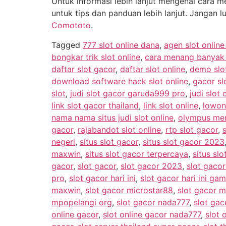
Untuk informasi lebih lanjut mengenai cara
untuk tips dan panduan lebih lanjut. Jangan
Comototo
.
Tagged
777 slot online dana
,
agen slot onlin
bongkar trik slot online
,
cara menang banyak m
daftar slot gacor
,
daftar slot online
,
demo slo
download software hack slot online
,
gacor sl
slot
,
judi slot gacor garuda999 pro
,
judi slot 
link slot gacor thailand
,
link slot online
,
lowon
nama nama situs judi slot online
,
olympus men
gacor
,
rajabandot slot online
,
rtp slot gacor
,
negeri
,
situs slot gacor
,
situs slot gacor 2023
maxwin
,
situs slot gacor terpercaya
,
situs slo
gacor
,
slot gacor
,
slot gacor 2023
,
slot gaco
pro
,
slot gacor hari ini
,
slot gacor hari ini g
maxwin
,
slot gacor microstar88
,
slot gacor m
mpopelangi org
,
slot gacor nada777
,
slot gac
online gacor
,
slot online gacor nada777
,
slot 