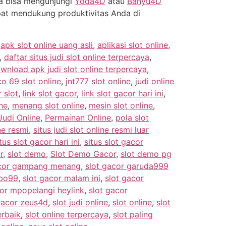
da bisa mengunjungi
Yoda4D
atau
Banyu4D
apat mendukung produktivitas Anda di
,
apk slot online uang asli
,
aplikasi slot online
,
,
daftar situs judi slot online terpercaya
,
wnload apk judi slot online terpercaya
,
co 69 slot online
,
jnt777 slot online
,
judi online
 slot
,
link slot gacor
,
link slot gacor hari ini
,
ne
,
menang slot online
,
mesin slot online
,
udi Online
,
Permainan Online
,
pola slot
ine resmi
,
situs judi slot online resmi luar
tus slot gacor hari ini
,
situs slot gacor
r
,
slot demo
,
Slot Demo Gacor
,
slot demo pg
acor gampang menang
,
slot gacor garuda999
mbo99
,
slot gacor malam ini
,
slot gacor
cor mpopelangi heylink
,
slot gacor
gacor zeus4d
,
slot judi online
,
slot online
,
slot
erbaik
,
slot online terpercaya
,
slot paling