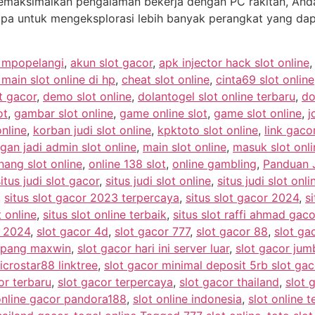
 memaksimalkan pengalaman bekerja dengan PC rakitan, An
 lupa untuk mengeksplorasi lebih banyak perangkat yang d
e mpopelangi
,
akun slot gacor
,
apk injector hack slot online
ain slot online di hp
,
cheat slot online
,
cinta69 slot online
t gacor
,
demo slot online
,
dolantogel slot online terbaru
,
do
ot
,
gambar slot online
,
game online slot
,
game slot online
,
j
online
,
korban judi slot online
,
kpktoto slot online
,
link gacor
gan jadi admin slot online
,
main slot online
,
masuk slot onli
ang slot online
,
online 138 slot
,
online gambling
,
Panduan J
situs judi slot gacor
,
situs judi slot online
,
situs judi slot onl
,
situs slot gacor 2023 terpercaya
,
situs slot gacor 2024
,
si
t online
,
situs slot online terbaik
,
situs slot raffi ahmad gaco
r 2024
,
slot gacor 4d
,
slot gacor 777
,
slot gacor 88
,
slot g
ampang maxwin
,
slot gacor hari ini server luar
,
slot gacor ju
icrostar88 linktree
,
slot gacor minimal deposit 5rb slot ga
or terbaru
,
slot gacor terpercaya
,
slot gacor thailand
,
slot 
online gacor pandora188
,
slot online indonesia
,
slot online t