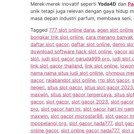
Merek-merek inovatif seperti
Yoda4D
dan
Pa
unik tetapi juga relevan dengan gaya hidup 
masa depan industri parfum, membawa seni, s
Tagged
777 slot online dana
,
agen slot onlin
bongkar trik slot online
,
cara menang banyak m
daftar slot gacor
,
daftar slot online
,
demo slo
download software hack slot online
,
gacor sl
slot
,
judi slot gacor garuda999 pro
,
judi slot 
link slot gacor thailand
,
link slot online
,
lowon
nama nama situs judi slot online
,
olympus men
gacor
,
rajabandot slot online
,
rtp slot gacor
,
negeri
,
situs slot gacor
,
situs slot gacor 2023
maxwin
,
situs slot gacor terpercaya
,
situs slo
gacor
,
slot gacor
,
slot gacor 2023
,
slot gaco
pro
,
slot gacor hari ini
,
slot gacor hari ini g
maxwin
,
slot gacor microstar88
,
slot gacor m
mpopelangi org
,
slot gacor nada777
,
slot gac
online gacor
,
slot online gacor nada777
,
slot 