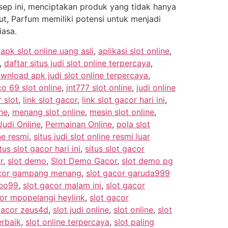
ep ini, menciptakan produk yang tidak hanya
t, Parfum memiliki potensi untuk menjadi
iasa.
,
apk slot online uang asli
,
aplikasi slot online
,
,
daftar situs judi slot online terpercaya
,
wnload apk judi slot online terpercaya
,
co 69 slot online
,
jnt777 slot online
,
judi online
 slot
,
link slot gacor
,
link slot gacor hari ini
,
ne
,
menang slot online
,
mesin slot online
,
udi Online
,
Permainan Online
,
pola slot
ine resmi
,
situs judi slot online resmi luar
tus slot gacor hari ini
,
situs slot gacor
r
,
slot demo
,
Slot Demo Gacor
,
slot demo pg
acor gampang menang
,
slot gacor garuda999
mbo99
,
slot gacor malam ini
,
slot gacor
cor mpopelangi heylink
,
slot gacor
gacor zeus4d
,
slot judi online
,
slot online
,
slot
erbaik
,
slot online terpercaya
,
slot paling