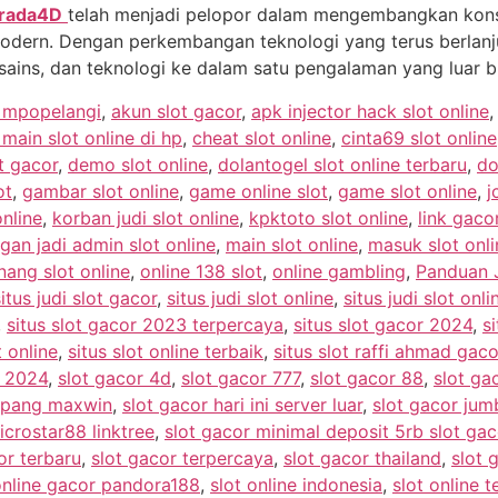
rada4D
telah menjadi pelopor dalam mengembangkan kons
modern. Dengan perkembangan teknologi yang terus berlanju
ains, dan teknologi ke dalam satu pengalaman yang luar b
e mpopelangi
,
akun slot gacor
,
apk injector hack slot online
ain slot online di hp
,
cheat slot online
,
cinta69 slot online
t gacor
,
demo slot online
,
dolantogel slot online terbaru
,
do
ot
,
gambar slot online
,
game online slot
,
game slot online
,
j
online
,
korban judi slot online
,
kpktoto slot online
,
link gacor
gan jadi admin slot online
,
main slot online
,
masuk slot onli
ang slot online
,
online 138 slot
,
online gambling
,
Panduan J
situs judi slot gacor
,
situs judi slot online
,
situs judi slot onl
,
situs slot gacor 2023 terpercaya
,
situs slot gacor 2024
,
si
t online
,
situs slot online terbaik
,
situs slot raffi ahmad gaco
r 2024
,
slot gacor 4d
,
slot gacor 777
,
slot gacor 88
,
slot g
ampang maxwin
,
slot gacor hari ini server luar
,
slot gacor ju
icrostar88 linktree
,
slot gacor minimal deposit 5rb slot ga
or terbaru
,
slot gacor terpercaya
,
slot gacor thailand
,
slot 
online gacor pandora188
,
slot online indonesia
,
slot online t