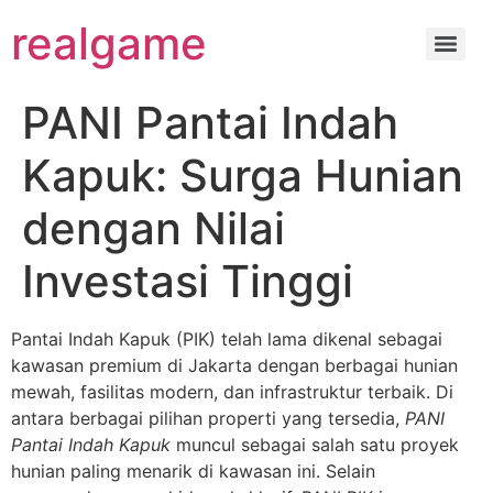
realgame
PANI Pantai Indah
Kapuk: Surga Hunian
dengan Nilai
Investasi Tinggi
Pantai Indah Kapuk (PIK) telah lama dikenal sebagai
kawasan premium di Jakarta dengan berbagai hunian
mewah, fasilitas modern, dan infrastruktur terbaik. Di
antara berbagai pilihan properti yang tersedia,
PANI
Pantai Indah Kapuk
muncul sebagai salah satu proyek
hunian paling menarik di kawasan ini. Selain