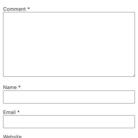
Comment
*
Name
*
Email
*
Website