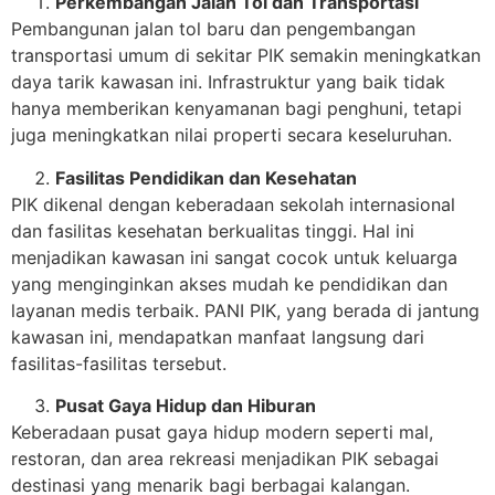
Perkembangan Jalan Tol dan Transportasi
Pembangunan jalan tol baru dan pengembangan
transportasi umum di sekitar PIK semakin meningkatkan
daya tarik kawasan ini. Infrastruktur yang baik tidak
hanya memberikan kenyamanan bagi penghuni, tetapi
juga meningkatkan nilai properti secara keseluruhan.
Fasilitas Pendidikan dan Kesehatan
PIK dikenal dengan keberadaan sekolah internasional
dan fasilitas kesehatan berkualitas tinggi. Hal ini
menjadikan kawasan ini sangat cocok untuk keluarga
yang menginginkan akses mudah ke pendidikan dan
layanan medis terbaik. PANI PIK, yang berada di jantung
kawasan ini, mendapatkan manfaat langsung dari
fasilitas-fasilitas tersebut.
Pusat Gaya Hidup dan Hiburan
Keberadaan pusat gaya hidup modern seperti mal,
restoran, dan area rekreasi menjadikan PIK sebagai
destinasi yang menarik bagi berbagai kalangan.