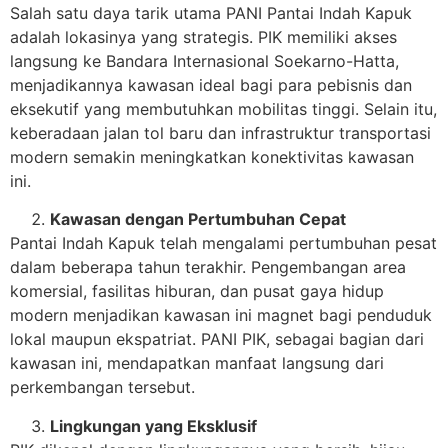
Salah satu daya tarik utama PANI Pantai Indah Kapuk
adalah lokasinya yang strategis. PIK memiliki akses
langsung ke Bandara Internasional Soekarno-Hatta,
menjadikannya kawasan ideal bagi para pebisnis dan
eksekutif yang membutuhkan mobilitas tinggi. Selain itu,
keberadaan jalan tol baru dan infrastruktur transportasi
modern semakin meningkatkan konektivitas kawasan
ini.
Kawasan dengan Pertumbuhan Cepat
Pantai Indah Kapuk telah mengalami pertumbuhan pesat
dalam beberapa tahun terakhir. Pengembangan area
komersial, fasilitas hiburan, dan pusat gaya hidup
modern menjadikan kawasan ini magnet bagi penduduk
lokal maupun ekspatriat. PANI PIK, sebagai bagian dari
kawasan ini, mendapatkan manfaat langsung dari
perkembangan tersebut.
Lingkungan yang Eksklusif