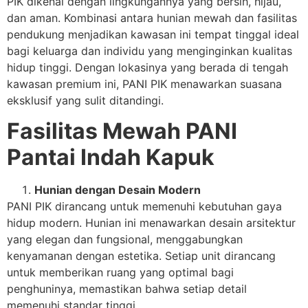
PIK dikenal dengan lingkungannya yang bersih, hijau,
dan aman. Kombinasi antara hunian mewah dan fasilitas
pendukung menjadikan kawasan ini tempat tinggal ideal
bagi keluarga dan individu yang menginginkan kualitas
hidup tinggi. Dengan lokasinya yang berada di tengah
kawasan premium ini, PANI PIK menawarkan suasana
eksklusif yang sulit ditandingi.
Fasilitas Mewah PANI
Pantai Indah Kapuk
Hunian dengan Desain Modern
PANI PIK dirancang untuk memenuhi kebutuhan gaya
hidup modern. Hunian ini menawarkan desain arsitektur
yang elegan dan fungsional, menggabungkan
kenyamanan dengan estetika. Setiap unit dirancang
untuk memberikan ruang yang optimal bagi
penghuninya, memastikan bahwa setiap detail
memenuhi standar tinggi.