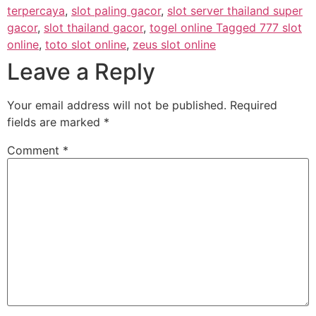
terpercaya
,
slot paling gacor
,
slot server thailand super
gacor
,
slot thailand gacor
,
togel online Tagged 777 slot
online
,
toto slot online
,
zeus slot online
Leave a Reply
Your email address will not be published.
Required
fields are marked
*
Comment
*