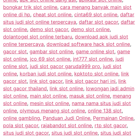
bongkar trik slot online
,
cara menang banyak main slot
online di hp
,
cheat slot online
,
cinta69 slot online
,
daftar
situs judi slot online terpercaya
,
daftar slot gacor
,
daftar
slot online
,
demo slot gacor
,
demo slot online
,
dolantogel slot online terbaru
,
download apk judi slot
online terpercaya
,
download software hack slot online
,
gacor slot
,
gambar slot online
,
game online slot
,
game
slot online
,
jco 69 slot online
,
jnt777 slot online
,
judi
online slot
,
judi slot gacor garuda999 pro
,
judi slot
online
,
korban judi slot online
,
kpktoto slot online
,
link
gacor slot
,
link slot gacor
,
link slot gacor hari ini
,
link
slot gacor thailand
,
link slot online
,
lowongan jadi admin
slot online
,
main slot online
,
masuk slot online
,
menang
slot online
,
mesin slot online
,
nama nama situs judi slot
online
,
olympus menang slot online
,
online 138 slot
,
online gambling
,
Panduan Judi Online
,
Permainan Online
,
pola slot gacor
,
rajabandot slot online
,
rtp slot gacor
,
situs judi slot gacor
,
situs judi slot online
,
situs judi slot