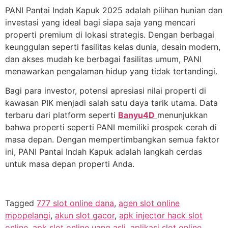
PANI Pantai Indah Kapuk 2025 adalah pilihan hunian dan
investasi yang ideal bagi siapa saja yang mencari
properti premium di lokasi strategis. Dengan berbagai
keunggulan seperti fasilitas kelas dunia, desain modern,
dan akses mudah ke berbagai fasilitas umum, PANI
menawarkan pengalaman hidup yang tidak tertandingi.
Bagi para investor, potensi apresiasi nilai properti di
kawasan PIK menjadi salah satu daya tarik utama. Data
terbaru dari platform seperti
Banyu4D
menunjukkan
bahwa properti seperti PANI memiliki prospek cerah di
masa depan. Dengan mempertimbangkan semua faktor
ini, PANI Pantai Indah Kapuk adalah langkah cerdas
untuk masa depan properti Anda.
Tagged
777 slot online dana
,
agen slot online
mpopelangi
,
akun slot gacor
,
apk injector hack slot
online
,
apk slot online uang asli
,
aplikasi slot online
,