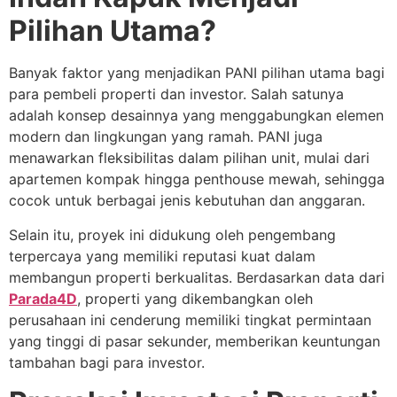
Pilihan Utama?
Banyak faktor yang menjadikan PANI pilihan utama bagi
para pembeli properti dan investor. Salah satunya
adalah konsep desainnya yang menggabungkan elemen
modern dan lingkungan yang ramah. PANI juga
menawarkan fleksibilitas dalam pilihan unit, mulai dari
apartemen kompak hingga penthouse mewah, sehingga
cocok untuk berbagai jenis kebutuhan dan anggaran.
Selain itu, proyek ini didukung oleh pengembang
terpercaya yang memiliki reputasi kuat dalam
membangun properti berkualitas. Berdasarkan data dari
Parada4D
, properti yang dikembangkan oleh
perusahaan ini cenderung memiliki tingkat permintaan
yang tinggi di pasar sekunder, memberikan keuntungan
tambahan bagi para investor.