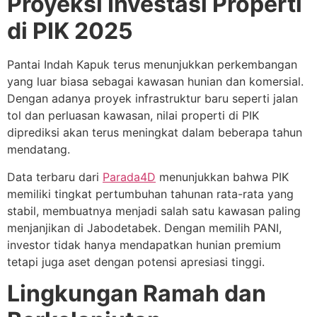
Proyeksi Investasi Properti
di PIK 2025
Pantai Indah Kapuk terus menunjukkan perkembangan
yang luar biasa sebagai kawasan hunian dan komersial.
Dengan adanya proyek infrastruktur baru seperti jalan
tol dan perluasan kawasan, nilai properti di PIK
diprediksi akan terus meningkat dalam beberapa tahun
mendatang.
Data terbaru dari
Parada4D
menunjukkan bahwa PIK
memiliki tingkat pertumbuhan tahunan rata-rata yang
stabil, membuatnya menjadi salah satu kawasan paling
menjanjikan di Jabodetabek. Dengan memilih PANI,
investor tidak hanya mendapatkan hunian premium
tetapi juga aset dengan potensi apresiasi tinggi.
Lingkungan Ramah dan