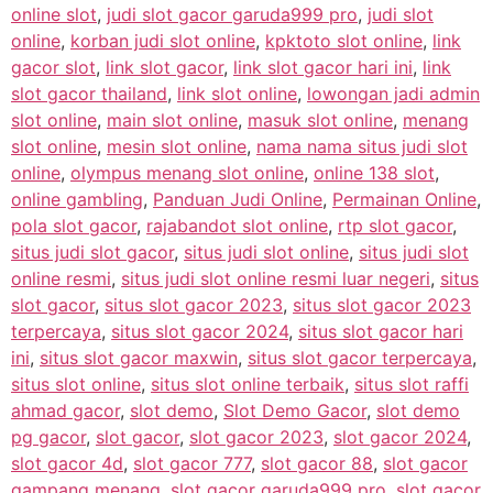
online slot
,
judi slot gacor garuda999 pro
,
judi slot
online
,
korban judi slot online
,
kpktoto slot online
,
link
gacor slot
,
link slot gacor
,
link slot gacor hari ini
,
link
slot gacor thailand
,
link slot online
,
lowongan jadi admin
slot online
,
main slot online
,
masuk slot online
,
menang
slot online
,
mesin slot online
,
nama nama situs judi slot
online
,
olympus menang slot online
,
online 138 slot
,
online gambling
,
Panduan Judi Online
,
Permainan Online
,
pola slot gacor
,
rajabandot slot online
,
rtp slot gacor
,
situs judi slot gacor
,
situs judi slot online
,
situs judi slot
online resmi
,
situs judi slot online resmi luar negeri
,
situs
slot gacor
,
situs slot gacor 2023
,
situs slot gacor 2023
terpercaya
,
situs slot gacor 2024
,
situs slot gacor hari
ini
,
situs slot gacor maxwin
,
situs slot gacor terpercaya
,
situs slot online
,
situs slot online terbaik
,
situs slot raffi
ahmad gacor
,
slot demo
,
Slot Demo Gacor
,
slot demo
pg gacor
,
slot gacor
,
slot gacor 2023
,
slot gacor 2024
,
slot gacor 4d
,
slot gacor 777
,
slot gacor 88
,
slot gacor
gampang menang
,
slot gacor garuda999 pro
,
slot gacor