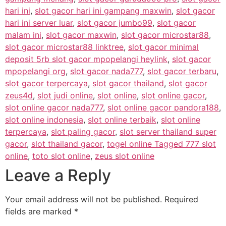
hari ini
,
slot gacor hari ini gampang maxwin
,
slot gacor
hari ini server luar
,
slot gacor jumbo99
,
slot gacor
malam ini
,
slot gacor maxwin
,
slot gacor microstar88
,
slot gacor microstar88 linktree
,
slot gacor minimal
deposit 5rb slot gacor mpopelangi heylink
,
slot gacor
mpopelangi org
,
slot gacor nada777
,
slot gacor terbaru
,
slot gacor terpercaya
,
slot gacor thailand
,
slot gacor
zeus4d
,
slot judi online
,
slot online
,
slot online gacor
,
slot online gacor nada777
,
slot online gacor pandora188
,
slot online indonesia
,
slot online terbaik
,
slot online
terpercaya
,
slot paling gacor
,
slot server thailand super
gacor
,
slot thailand gacor
,
togel online Tagged 777 slot
online
,
toto slot online
,
zeus slot online
Leave a Reply
Your email address will not be published.
Required
fields are marked
*