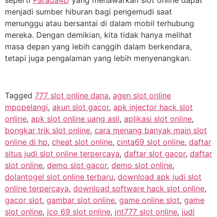
seperti
Parada4D
yang menawarkan slot online dapat
menjadi sumber hiburan bagi pengemudi saat
menunggu atau bersantai di dalam mobil terhubung
mereka. Dengan demikian, kita tidak hanya melihat
masa depan yang lebih canggih dalam berkendara,
tetapi juga pengalaman yang lebih menyenangkan.
Tagged
777 slot online dana
,
agen slot online
mpopelangi
,
akun slot gacor
,
apk injector hack slot
online
,
apk slot online uang asli
,
aplikasi slot online
,
bongkar trik slot online
,
cara menang banyak main slot
online di hp
,
cheat slot online
,
cinta69 slot online
,
daftar
situs judi slot online terpercaya
,
daftar slot gacor
,
daftar
slot online
,
demo slot gacor
,
demo slot online
,
dolantogel slot online terbaru
,
download apk judi slot
online terpercaya
,
download software hack slot online
,
gacor slot
,
gambar slot online
,
game online slot
,
game
slot online
,
jco 69 slot online
,
jnt777 slot online
,
judi