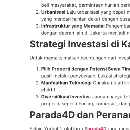
beli masyarakat, permintaan hunian berku
Urbanisasi
Laju urbanisasi yang cepat 
yang mencari hunian dekat dengan pusa
Infrastruktur yang Memadai
Pengembang
dengan daerah lain di Jakarta menjadi n
Strategi Investasi di
Untuk memaksimalkan keuntungan dari investa
Pilih Properti dengan Potensi Sewa Tin
pasif melalui penyewaan. Lokasi strateg
Manfaatkan Teknologi
Gunakan platform
efektif.
Diversifikasi Investasi
Jangan hanya foku
properti, seperti hunian, komersial, dan p
Parada4D dan Peranan
Selain Yoda4D, platform
Parada4D
juga menj