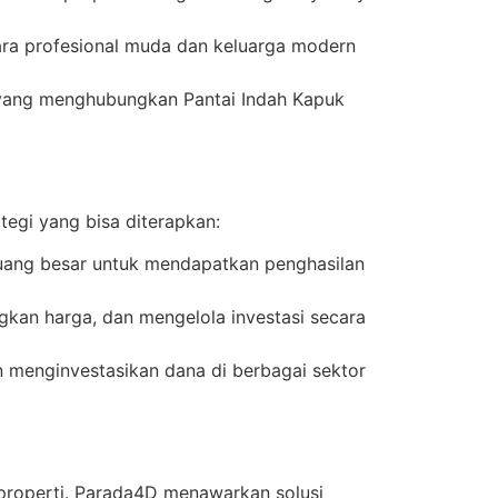
ara profesional muda dan keluarga modern
m yang menghubungkan Pantai Indah Kapuk
tegi yang bisa diterapkan:
uang besar untuk mendapatkan penghasilan
kan harga, dan mengelola investasi secara
an menginvestasikan dana di berbagai sektor
 properti. Parada4D menawarkan solusi