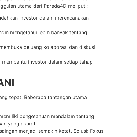
nggulan utama dari Parada4D meliputi:
dahkan investor dalam merencanakan
ingin mengetahui lebih banyak tentang
membuka peluang kolaborasi dan diskusi
ni membantu investor dalam setiap tahap
ANI
 yang tepat. Beberapa tantangan utama
 memiliki pengetahuan mendalam tentang
n yang akurat.
aingan menjadi semakin ketat. Solusi: Fokus