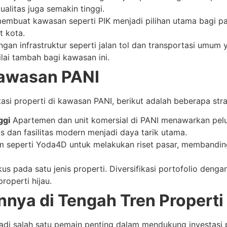
alitas juga semakin tinggi.
membuat kawasan seperti PIK menjadi pilihan utama bagi p
t kota.
an infrastruktur seperti jalan tol dan transportasi umu
ilai tambah bagi kawasan ini.
 Kawasan PANI
si properti di kawasan PANI, berikut adalah beberapa stra
ggi
Apartemen dan unit komersial di PANI menawarkan pel
is dan fasilitas modern menjadi daya tarik utama.
 seperti Yoda4D untuk melakukan riset pasar, membanding
s pada satu jenis properti. Diversifikasi portofolio deng
roperti hijau.
nya di Tengah Tren Properti
adi salah satu pemain penting dalam mendukung investasi