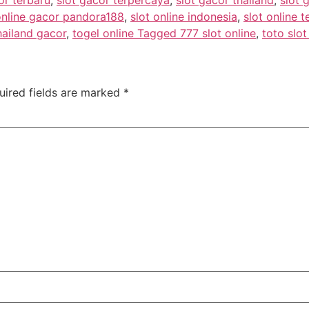
online gacor pandora188
,
slot online indonesia
,
slot online t
hailand gacor
,
togel online Tagged 777 slot online
,
toto slot
uired fields are marked
*