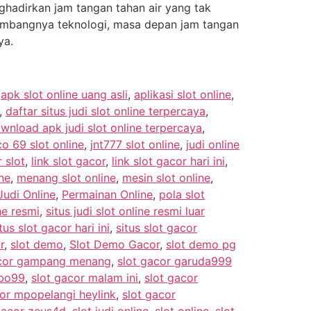
hadirkan jam tangan tahan air yang tak
kembangnya teknologi, masa depan jam tangan
ya.
,
apk slot online uang asli
,
aplikasi slot online
,
,
daftar situs judi slot online terpercaya
,
wnload apk judi slot online terpercaya
,
co 69 slot online
,
jnt777 slot online
,
judi online
 slot
,
link slot gacor
,
link slot gacor hari ini
,
ne
,
menang slot online
,
mesin slot online
,
udi Online
,
Permainan Online
,
pola slot
ine resmi
,
situs judi slot online resmi luar
tus slot gacor hari ini
,
situs slot gacor
r
,
slot demo
,
Slot Demo Gacor
,
slot demo pg
acor gampang menang
,
slot gacor garuda999
mbo99
,
slot gacor malam ini
,
slot gacor
cor mpopelangi heylink
,
slot gacor
gacor zeus4d
,
slot judi online
,
slot online
,
slot