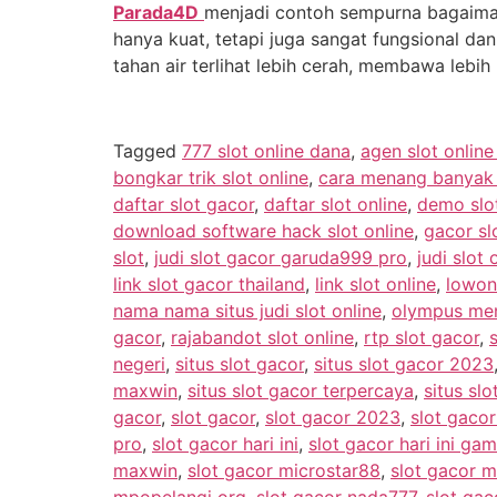
Parada4D
menjadi contoh sempurna bagaiman
hanya kuat, tetapi juga sangat fungsional d
tahan air terlihat lebih cerah, membawa le
Tagged
777 slot online dana
,
agen slot onlin
bongkar trik slot online
,
cara menang banyak m
daftar slot gacor
,
daftar slot online
,
demo slo
download software hack slot online
,
gacor sl
slot
,
judi slot gacor garuda999 pro
,
judi slot 
link slot gacor thailand
,
link slot online
,
lowon
nama nama situs judi slot online
,
olympus men
gacor
,
rajabandot slot online
,
rtp slot gacor
,
negeri
,
situs slot gacor
,
situs slot gacor 2023
maxwin
,
situs slot gacor terpercaya
,
situs slo
gacor
,
slot gacor
,
slot gacor 2023
,
slot gaco
pro
,
slot gacor hari ini
,
slot gacor hari ini g
maxwin
,
slot gacor microstar88
,
slot gacor m
mpopelangi org
,
slot gacor nada777
,
slot gac