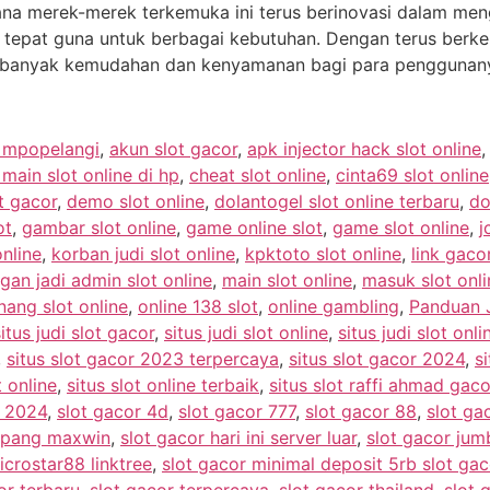
a merek-merek terkemuka ini terus berinovasi dalam meng
an tepat guna untuk berbagai kebutuhan. Dengan terus ber
bih banyak kemudahan dan kenyamanan bagi para penggunan
e mpopelangi
,
akun slot gacor
,
apk injector hack slot online
ain slot online di hp
,
cheat slot online
,
cinta69 slot online
t gacor
,
demo slot online
,
dolantogel slot online terbaru
,
do
ot
,
gambar slot online
,
game online slot
,
game slot online
,
j
online
,
korban judi slot online
,
kpktoto slot online
,
link gacor
gan jadi admin slot online
,
main slot online
,
masuk slot onli
ang slot online
,
online 138 slot
,
online gambling
,
Panduan J
situs judi slot gacor
,
situs judi slot online
,
situs judi slot onl
,
situs slot gacor 2023 terpercaya
,
situs slot gacor 2024
,
si
t online
,
situs slot online terbaik
,
situs slot raffi ahmad gaco
r 2024
,
slot gacor 4d
,
slot gacor 777
,
slot gacor 88
,
slot g
ampang maxwin
,
slot gacor hari ini server luar
,
slot gacor ju
icrostar88 linktree
,
slot gacor minimal deposit 5rb slot ga
or terbaru
,
slot gacor terpercaya
,
slot gacor thailand
,
slot 