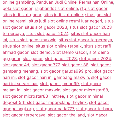
online gambling
,
Panduan Judi Online
,
Permainan Online
,
pola slot gacor
,
rajabandot slot online
,
rtp slot gacor
,
situs judi slot gacor
,
situs judi slot online
,
situs judi slot
online resmi
,
situs judi slot online resmi luar negeri
,
situs
slot gacor
,
situs slot gacor 2023
,
situs slot gacor 2023
terpercaya
,
situs slot gacor 2024
,
situs slot gacor hari
ini
,
situs slot gacor maxwin
,
situs slot gacor terpercaya
,
situs slot online
,
situs slot online terbaik
,
situs slot raffi
ahmad gacor
,
slot demo
,
Slot Demo Gacor
,
slot demo
pg gacor
,
slot gacor
,
slot gacor 2023
,
slot gacor 2024
,
slot gacor 4d
,
slot gacor 777
,
slot gacor 88
,
slot gacor
gampang menang
,
slot gacor garuda999 pro
,
slot gacor
hari ini
,
slot gacor hari ini gampang maxwin
,
slot gacor
hari ini server luar
,
slot gacor jumbo99
,
slot gacor
malam ini
,
slot gacor maxwin
,
slot gacor microstar88
,
slot gacor microstar88 linktree
,
slot gacor minimal
deposit 5rb slot gacor mpopelangi heylink
,
slot gacor
mpopelangi org
,
slot gacor nada777
,
slot gacor terbaru
,
slot gacor terpercaya
,
slot gacor thailand
,
slot gacor