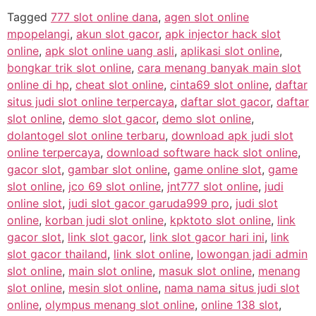
Tagged
777 slot online dana
,
agen slot online
mpopelangi
,
akun slot gacor
,
apk injector hack slot
online
,
apk slot online uang asli
,
aplikasi slot online
,
bongkar trik slot online
,
cara menang banyak main slot
online di hp
,
cheat slot online
,
cinta69 slot online
,
daftar
situs judi slot online terpercaya
,
daftar slot gacor
,
daftar
slot online
,
demo slot gacor
,
demo slot online
,
dolantogel slot online terbaru
,
download apk judi slot
online terpercaya
,
download software hack slot online
,
gacor slot
,
gambar slot online
,
game online slot
,
game
slot online
,
jco 69 slot online
,
jnt777 slot online
,
judi
online slot
,
judi slot gacor garuda999 pro
,
judi slot
online
,
korban judi slot online
,
kpktoto slot online
,
link
gacor slot
,
link slot gacor
,
link slot gacor hari ini
,
link
slot gacor thailand
,
link slot online
,
lowongan jadi admin
slot online
,
main slot online
,
masuk slot online
,
menang
slot online
,
mesin slot online
,
nama nama situs judi slot
online
,
olympus menang slot online
,
online 138 slot
,