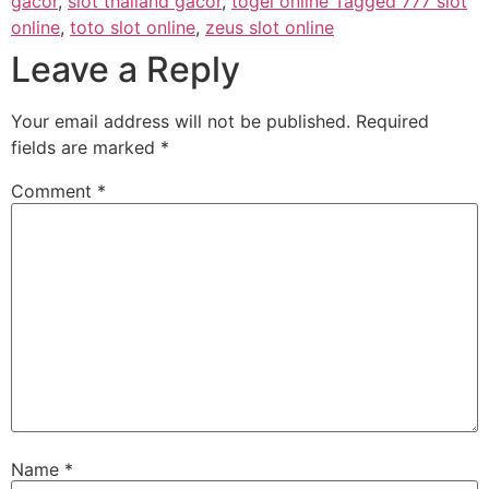
gacor
,
slot thailand gacor
,
togel online Tagged 777 slot
online
,
toto slot online
,
zeus slot online
Leave a Reply
Your email address will not be published.
Required
fields are marked
*
Comment
*
Name
*