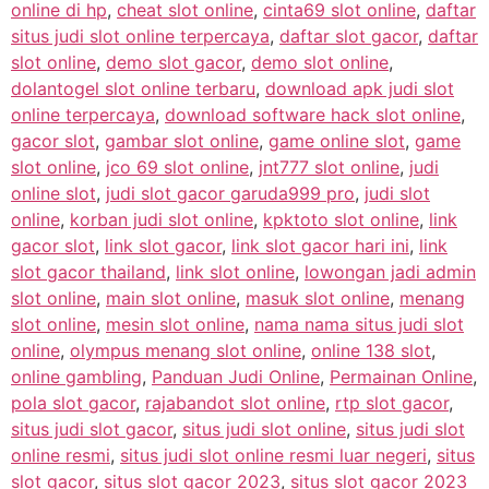
online di hp
,
cheat slot online
,
cinta69 slot online
,
daftar
situs judi slot online terpercaya
,
daftar slot gacor
,
daftar
slot online
,
demo slot gacor
,
demo slot online
,
dolantogel slot online terbaru
,
download apk judi slot
online terpercaya
,
download software hack slot online
,
gacor slot
,
gambar slot online
,
game online slot
,
game
slot online
,
jco 69 slot online
,
jnt777 slot online
,
judi
online slot
,
judi slot gacor garuda999 pro
,
judi slot
online
,
korban judi slot online
,
kpktoto slot online
,
link
gacor slot
,
link slot gacor
,
link slot gacor hari ini
,
link
slot gacor thailand
,
link slot online
,
lowongan jadi admin
slot online
,
main slot online
,
masuk slot online
,
menang
slot online
,
mesin slot online
,
nama nama situs judi slot
online
,
olympus menang slot online
,
online 138 slot
,
online gambling
,
Panduan Judi Online
,
Permainan Online
,
pola slot gacor
,
rajabandot slot online
,
rtp slot gacor
,
situs judi slot gacor
,
situs judi slot online
,
situs judi slot
online resmi
,
situs judi slot online resmi luar negeri
,
situs
slot gacor
,
situs slot gacor 2023
,
situs slot gacor 2023