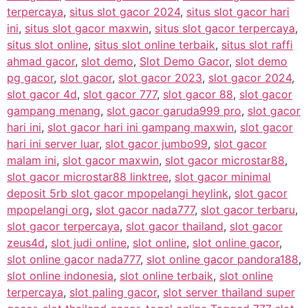
terpercaya
,
situs slot gacor 2024
,
situs slot gacor hari
ini
,
situs slot gacor maxwin
,
situs slot gacor terpercaya
,
situs slot online
,
situs slot online terbaik
,
situs slot raffi
ahmad gacor
,
slot demo
,
Slot Demo Gacor
,
slot demo
pg gacor
,
slot gacor
,
slot gacor 2023
,
slot gacor 2024
,
slot gacor 4d
,
slot gacor 777
,
slot gacor 88
,
slot gacor
gampang menang
,
slot gacor garuda999 pro
,
slot gacor
hari ini
,
slot gacor hari ini gampang maxwin
,
slot gacor
hari ini server luar
,
slot gacor jumbo99
,
slot gacor
malam ini
,
slot gacor maxwin
,
slot gacor microstar88
,
slot gacor microstar88 linktree
,
slot gacor minimal
deposit 5rb slot gacor mpopelangi heylink
,
slot gacor
mpopelangi org
,
slot gacor nada777
,
slot gacor terbaru
,
slot gacor terpercaya
,
slot gacor thailand
,
slot gacor
zeus4d
,
slot judi online
,
slot online
,
slot online gacor
,
slot online gacor nada777
,
slot online gacor pandora188
,
slot online indonesia
,
slot online terbaik
,
slot online
terpercaya
,
slot paling gacor
,
slot server thailand super