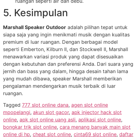
ruangan seperti air dan debu.
5. Kesimpulan
Marshall Speaker Outdoor
adalah pilihan tepat untuk
siapa saja yang ingin menikmati musik dengan kualitas
premium di luar ruangan. Dengan berbagai model
seperti Emberton, Kilburn II, dan Stockwell II, Marshall
menawarkan variasi produk yang dapat disesuaikan
dengan kebutuhan dan preferensi Anda. Dari suara yang
jernih dan bass yang dalam, hingga desain tahan lama
yang mudah dibawa, speaker Marshall memberikan
pengalaman mendengarkan musik terbaik di luar
ruangan.
Tagged
777 slot online dana
,
agen slot online
mpopelangi
,
akun slot gacor
,
apk injector hack slot
online
,
apk slot online uang asli
,
aplikasi slot online
,
bongkar trik slot online
,
cara menang banyak main slot
online di hp
,
cheat slot online
,
cinta69 slot online
,
daftar