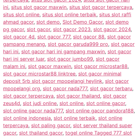
ini
,
situs slot gacor maxwin
,
situs slot gacor terpercaya
,
situs slot online
,
situs slot online terbaik
,
situs slot raffi
ahmad gacor
,
slot demo
,
Slot Demo Gacor
,
slot demo
pg gacor
,
slot gacor
,
slot gacor 2023
,
slot gacor 2024
,
slot gacor 4d
,
slot gacor 777
,
slot gacor 88
,
slot gacor
gampang menang
,
slot gacor garuda999 pro
,
slot gacor
hari ini
,
slot gacor hari ini gampang maxwin
,
slot gacor
hari ini server luar
,
slot gacor jumbo99
,
slot gacor
malam ini
,
slot gacor maxwin
,
slot gacor microstar88
,
slot gacor microstar88 linktree
,
slot gacor minimal
deposit 5rb slot gacor mpopelangi heylink
,
slot gacor
mpopelangi org
,
slot gacor nada777
,
slot gacor terbaru
,
slot gacor terpercaya
,
slot gacor thailand
,
slot gacor
zeus4d
,
slot judi online
,
slot online
,
slot online gacor
,
slot online gacor nada777
,
slot online gacor pandora188
,
slot online indonesia
,
slot online terbaik
,
slot online
terpercaya
,
slot paling gacor
,
slot server thailand super
gacor
,
slot thailand gacor
,
togel online Tagged 777 slot