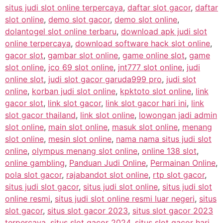
situs judi slot online terpercaya
,
daftar slot gacor
,
daftar
slot online
,
demo slot gacor
,
demo slot online
,
dolantogel slot online terbaru
,
download apk judi slot
online terpercaya
,
download software hack slot online
,
gacor slot
,
gambar slot online
,
game online slot
,
game
slot online
,
jco 69 slot online
,
jnt777 slot online
,
judi
online slot
,
judi slot gacor garuda999 pro
,
judi slot
online
,
korban judi slot online
,
kpktoto slot online
,
link
gacor slot
,
link slot gacor
,
link slot gacor hari ini
,
link
slot gacor thailand
,
link slot online
,
lowongan jadi admin
slot online
,
main slot online
,
masuk slot online
,
menang
slot online
,
mesin slot online
,
nama nama situs judi slot
online
,
olympus menang slot online
,
online 138 slot
,
online gambling
,
Panduan Judi Online
,
Permainan Online
,
pola slot gacor
,
rajabandot slot online
,
rtp slot gacor
,
situs judi slot gacor
,
situs judi slot online
,
situs judi slot
online resmi
,
situs judi slot online resmi luar negeri
,
situs
slot gacor
,
situs slot gacor 2023
,
situs slot gacor 2023
terpercaya
,
situs slot gacor 2024
,
situs slot gacor hari