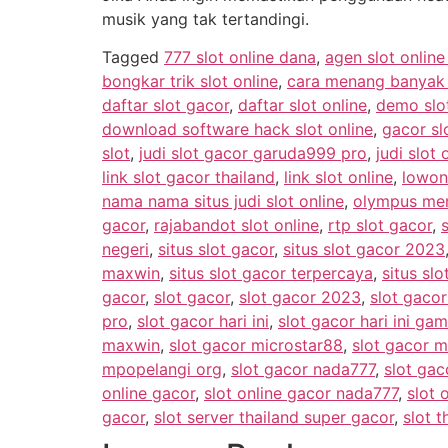
musik yang tak tertandingi.
Tagged
777 slot online dana
,
agen slot onlin
bongkar trik slot online
,
cara menang banyak m
daftar slot gacor
,
daftar slot online
,
demo slo
download software hack slot online
,
gacor sl
slot
,
judi slot gacor garuda999 pro
,
judi slot 
link slot gacor thailand
,
link slot online
,
lowon
nama nama situs judi slot online
,
olympus men
gacor
,
rajabandot slot online
,
rtp slot gacor
,
negeri
,
situs slot gacor
,
situs slot gacor 2023
maxwin
,
situs slot gacor terpercaya
,
situs slo
gacor
,
slot gacor
,
slot gacor 2023
,
slot gaco
pro
,
slot gacor hari ini
,
slot gacor hari ini g
maxwin
,
slot gacor microstar88
,
slot gacor m
mpopelangi org
,
slot gacor nada777
,
slot gac
online gacor
,
slot online gacor nada777
,
slot 
gacor
,
slot server thailand super gacor
,
slot t