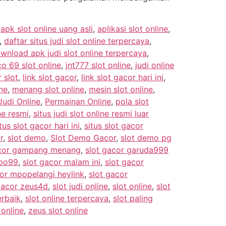
,
apk slot online uang asli
,
aplikasi slot online
,
,
daftar situs judi slot online terpercaya
,
wnload apk judi slot online terpercaya
,
co 69 slot online
,
jnt777 slot online
,
judi online
 slot
,
link slot gacor
,
link slot gacor hari ini
,
ne
,
menang slot online
,
mesin slot online
,
udi Online
,
Permainan Online
,
pola slot
ine resmi
,
situs judi slot online resmi luar
tus slot gacor hari ini
,
situs slot gacor
r
,
slot demo
,
Slot Demo Gacor
,
slot demo pg
acor gampang menang
,
slot gacor garuda999
mbo99
,
slot gacor malam ini
,
slot gacor
cor mpopelangi heylink
,
slot gacor
gacor zeus4d
,
slot judi online
,
slot online
,
slot
erbaik
,
slot online terpercaya
,
slot paling
 online
,
zeus slot online