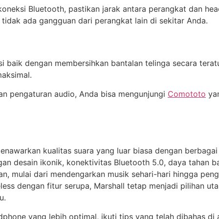
eksi Bluetooth, pastikan jarak antara perangkat dan headph
idak ada gangguan dari perangkat lain di sekitar Anda.
 baik dengan membersihkan bantalan telinga secara teratur
maksimal.
dan pengaturan audio, Anda bisa mengunjungi
Comototo
yan
nawarkan kualitas suara yang luar biasa dengan berbagai
esain ikonik, konektivitas Bluetooth 5.0, daya tahan bate
an, mulai dari mendengarkan musik sehari-hari hingga pen
ss dengan fitur serupa, Marshall tetap menjadi pilihan ut
u.
hone yang lebih optimal, ikuti tips yang telah dibahas d