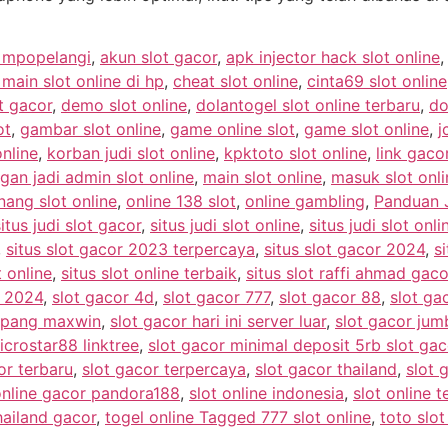
e mpopelangi
,
akun slot gacor
,
apk injector hack slot online
ain slot online di hp
,
cheat slot online
,
cinta69 slot online
t gacor
,
demo slot online
,
dolantogel slot online terbaru
,
do
ot
,
gambar slot online
,
game online slot
,
game slot online
,
j
online
,
korban judi slot online
,
kpktoto slot online
,
link gacor
gan jadi admin slot online
,
main slot online
,
masuk slot onli
ang slot online
,
online 138 slot
,
online gambling
,
Panduan J
situs judi slot gacor
,
situs judi slot online
,
situs judi slot onl
,
situs slot gacor 2023 terpercaya
,
situs slot gacor 2024
,
si
t online
,
situs slot online terbaik
,
situs slot raffi ahmad gaco
r 2024
,
slot gacor 4d
,
slot gacor 777
,
slot gacor 88
,
slot g
ampang maxwin
,
slot gacor hari ini server luar
,
slot gacor ju
icrostar88 linktree
,
slot gacor minimal deposit 5rb slot ga
or terbaru
,
slot gacor terpercaya
,
slot gacor thailand
,
slot 
online gacor pandora188
,
slot online indonesia
,
slot online t
hailand gacor
,
togel online Tagged 777 slot online
,
toto slot