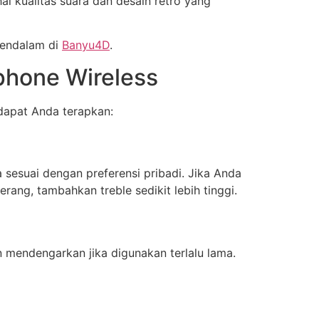
al kualitas suara dan desain retro yang
mendalam di
Banyu4D
.
phone Wireless
dapat Anda terapkan:
esuai dengan preferensi pribadi. Jika Anda
erang, tambahkan treble sedikit lebih tinggi.
 mendengarkan jika digunakan terlalu lama.