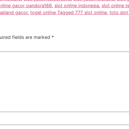
online gacor pandora188
,
slot online indonesia
,
slot online t
hailand gacor
,
togel online Tagged 777 slot online
,
toto slot
uired fields are marked
*