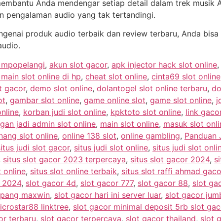
membantu Anda mendengar setiap detail dalam trek musik A
n pengalaman audio yang tak tertandingi.
ngenai produk audio terbaik dan review terbaru, Anda bis
audio.
e mpopelangi
,
akun slot gacor
,
apk injector hack slot online
ain slot online di hp
,
cheat slot online
,
cinta69 slot online
t gacor
,
demo slot online
,
dolantogel slot online terbaru
,
do
ot
,
gambar slot online
,
game online slot
,
game slot online
,
j
online
,
korban judi slot online
,
kpktoto slot online
,
link gacor
gan jadi admin slot online
,
main slot online
,
masuk slot onli
ang slot online
,
online 138 slot
,
online gambling
,
Panduan J
situs judi slot gacor
,
situs judi slot online
,
situs judi slot onl
,
situs slot gacor 2023 terpercaya
,
situs slot gacor 2024
,
si
t online
,
situs slot online terbaik
,
situs slot raffi ahmad gaco
r 2024
,
slot gacor 4d
,
slot gacor 777
,
slot gacor 88
,
slot g
ampang maxwin
,
slot gacor hari ini server luar
,
slot gacor ju
icrostar88 linktree
,
slot gacor minimal deposit 5rb slot ga
or terbaru
,
slot gacor terpercaya
,
slot gacor thailand
,
slot 