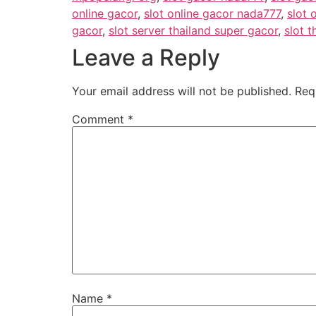
online gacor
,
slot online gacor nada777
,
slot 
gacor
,
slot server thailand super gacor
,
slot t
Leave a Reply
Your email address will not be published.
Req
Comment
*
Name
*