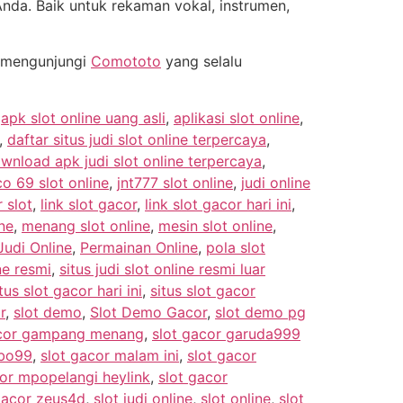
nda. Baik untuk rekaman vokal, instrumen,
a mengunjungi
Comototo
yang selalu
,
apk slot online uang asli
,
aplikasi slot online
,
,
daftar situs judi slot online terpercaya
,
wnload apk judi slot online terpercaya
,
co 69 slot online
,
jnt777 slot online
,
judi online
 slot
,
link slot gacor
,
link slot gacor hari ini
,
ne
,
menang slot online
,
mesin slot online
,
udi Online
,
Permainan Online
,
pola slot
ine resmi
,
situs judi slot online resmi luar
tus slot gacor hari ini
,
situs slot gacor
r
,
slot demo
,
Slot Demo Gacor
,
slot demo pg
acor gampang menang
,
slot gacor garuda999
mbo99
,
slot gacor malam ini
,
slot gacor
cor mpopelangi heylink
,
slot gacor
gacor zeus4d
,
slot judi online
,
slot online
,
slot