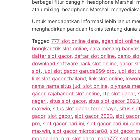
berbagai fitur canggih, headphone Marshall 
atau mixing, headphone Marshall menyediaka
Untuk mendapatkan informasi lebih lanjut me
menghadirkan panduan teknis tentang dunia 
Tagged
777 slot online dana
,
agen slot onlin
bongkar trik slot online
,
cara menang banyak m
daftar slot gacor
,
daftar slot online
,
demo slo
download software hack slot online
,
gacor sl
slot
,
judi slot gacor garuda999 pro
,
judi slot 
link slot gacor thailand
,
link slot online
,
lowon
nama nama situs judi slot online
,
olympus men
gacor
,
rajabandot slot online
,
rtp slot gacor
,
negeri
,
situs slot gacor
,
situs slot gacor 2023
maxwin
,
situs slot gacor terpercaya
,
situs slo
gacor
,
slot gacor
,
slot gacor 2023
,
slot gaco
pro
,
slot gacor hari ini
,
slot gacor hari ini g
maxwin
,
slot gacor microstar88
,
slot gacor m
mpopelangi org
,
slot gacor nada777
,
slot gac