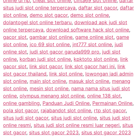
online di hp
,
cheat slot online
,
cinta69 slot online
,
daftar
situs judi slot online terpercaya
,
daftar slot gacor
,
daftar
slot online
,
demo slot gacor
,
demo slot online
,
dolantogel slot online terbaru
,
download apk judi slot
online terpercaya
,
download software hack slot online
,
gacor slot
,
gambar slot online
,
game online slot
,
game
slot online
,
jco 69 slot online
,
jnt777 slot online
,
judi
online slot
,
judi slot gacor garuda999 pro
,
judi slot
online
,
korban judi slot online
,
kpktoto slot online
,
link
gacor slot
,
link slot gacor
,
link slot gacor hari ini
,
link
slot gacor thailand
,
link slot online
,
lowongan jadi admin
slot online
,
main slot online
,
masuk slot online
,
menang
slot online
,
mesin slot online
,
nama nama situs judi slot
online
,
olympus menang slot online
,
online 138 slot
,
online gambling
,
Panduan Judi Online
,
Permainan Online
,
pola slot gacor
,
rajabandot slot online
,
rtp slot gacor
,
situs judi slot gacor
,
situs judi slot online
,
situs judi slot
online resmi
,
situs judi slot online resmi luar negeri
,
situs
slot gacor
,
situs slot gacor 2023
,
situs slot gacor 2023