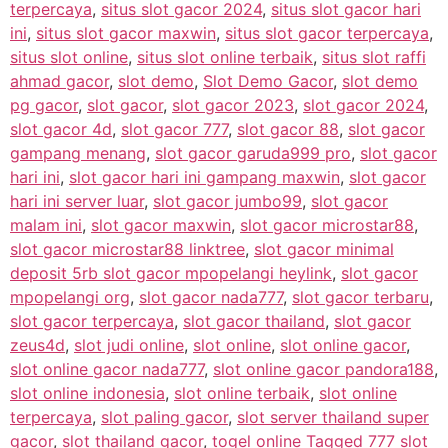
terpercaya
,
situs slot gacor 2024
,
situs slot gacor hari
ini
,
situs slot gacor maxwin
,
situs slot gacor terpercaya
,
situs slot online
,
situs slot online terbaik
,
situs slot raffi
ahmad gacor
,
slot demo
,
Slot Demo Gacor
,
slot demo
pg gacor
,
slot gacor
,
slot gacor 2023
,
slot gacor 2024
,
slot gacor 4d
,
slot gacor 777
,
slot gacor 88
,
slot gacor
gampang menang
,
slot gacor garuda999 pro
,
slot gacor
hari ini
,
slot gacor hari ini gampang maxwin
,
slot gacor
hari ini server luar
,
slot gacor jumbo99
,
slot gacor
malam ini
,
slot gacor maxwin
,
slot gacor microstar88
,
slot gacor microstar88 linktree
,
slot gacor minimal
deposit 5rb slot gacor mpopelangi heylink
,
slot gacor
mpopelangi org
,
slot gacor nada777
,
slot gacor terbaru
,
slot gacor terpercaya
,
slot gacor thailand
,
slot gacor
zeus4d
,
slot judi online
,
slot online
,
slot online gacor
,
slot online gacor nada777
,
slot online gacor pandora188
,
slot online indonesia
,
slot online terbaik
,
slot online
terpercaya
,
slot paling gacor
,
slot server thailand super
gacor
,
slot thailand gacor
,
togel online Tagged 777 slot