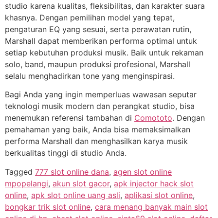
studio karena kualitas, fleksibilitas, dan karakter suara
khasnya. Dengan pemilihan model yang tepat,
pengaturan EQ yang sesuai, serta perawatan rutin,
Marshall dapat memberikan performa optimal untuk
setiap kebutuhan produksi musik. Baik untuk rekaman
solo, band, maupun produksi profesional, Marshall
selalu menghadirkan tone yang menginspirasi.
Bagi Anda yang ingin memperluas wawasan seputar
teknologi musik modern dan perangkat studio, bisa
menemukan referensi tambahan di
Comototo
. Dengan
pemahaman yang baik, Anda bisa memaksimalkan
performa Marshall dan menghasilkan karya musik
berkualitas tinggi di studio Anda.
Tagged
777 slot online dana
,
agen slot online
mpopelangi
,
akun slot gacor
,
apk injector hack slot
online
,
apk slot online uang asli
,
aplikasi slot online
,
bongkar trik slot online
,
cara menang banyak main slot