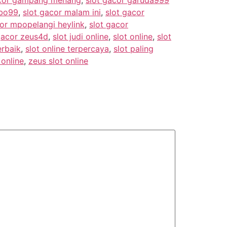
mbo99
,
slot gacor malam ini
,
slot gacor
cor mpopelangi heylink
,
slot gacor
gacor zeus4d
,
slot judi online
,
slot online
,
slot
erbaik
,
slot online terpercaya
,
slot paling
 online
,
zeus slot online