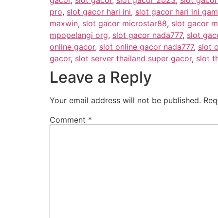
pro
,
slot gacor hari ini
,
slot gacor hari ini g
maxwin
,
slot gacor microstar88
,
slot gacor m
mpopelangi org
,
slot gacor nada777
,
slot gac
online gacor
,
slot online gacor nada777
,
slot 
gacor
,
slot server thailand super gacor
,
slot t
Leave a Reply
Your email address will not be published.
Req
Comment
*