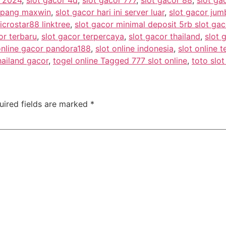
ampang maxwin
,
slot gacor hari ini server luar
,
slot gacor ju
icrostar88 linktree
,
slot gacor minimal deposit 5rb slot ga
or terbaru
,
slot gacor terpercaya
,
slot gacor thailand
,
slot 
online gacor pandora188
,
slot online indonesia
,
slot online t
hailand gacor
,
togel online Tagged 777 slot online
,
toto slot
uired fields are marked
*