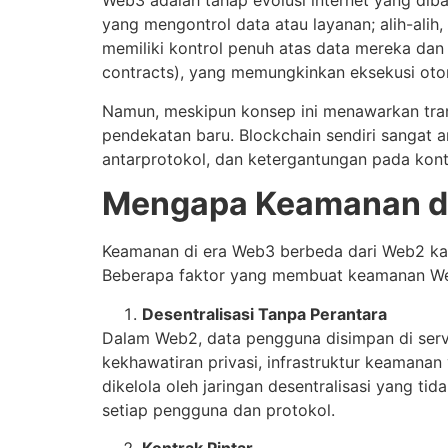
Web3 adalah tahap evolusi internet yang diban
yang mengontrol data atau layanan; alih-alih
memiliki kontrol penuh atas data mereka dan
contracts), yang memungkinkan eksekusi otom
Namun, meskipun konsep ini menawarkan tra
pendekatan baru. Blockchain sendiri sangat am
antarprotokol, dan ketergantungan pada kont
Mengapa Keamanan d
Keamanan di era Web3 berbeda dari Web2 kare
Beberapa faktor yang membuat keamanan Web
Desentralisasi Tanpa Perantara
Dalam Web2, data pengguna disimpan di serv
kekhawatiran privasi, infrastruktur keamanan
dikelola oleh jaringan desentralisasi yang ti
setiap pengguna dan protokol.
Kontrak Pintar