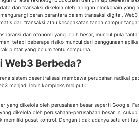
gun di atas teknologi blockchain dan prinsip desentralisasi
, data dan transaksi dikelola oleh jaringan blockchain ya
 mengurangi peran perantara dalam transaksi digital. Web3
atis dari transaksi atau kesepakatan tanpa campur tangan
nsparansi dan otonomi yang lebih besar, muncul pula tan
an, tetapi beberapa risiko muncul dari penggunaan aplikasi
rak pintar yang belum tentu sempurna.
i Web3 Berbeda?
na sistem desentralisasi membawa perubahan radikal pada 
3 menjadi lebih kompleks meliputi:
er yang dikelola oleh perusahaan besar seperti Google, F
 yang dikelola oleh perusahaan-perusahaan besar ini cukup
dak memiliki pusat kontrol. Dengan tidak adanya satu entit