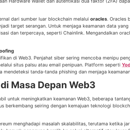
 Hardware Wallet dan autentikasi dua faktor (2FA) dapat me
nal dari sumber luar blockchain melalui
oracles
. Oracles 
jadi target serangan. Untuk menjaga keamanan data yang d
isasi dan terpercaya, seperti Chainlink. Mengandalkan ora
oofing
ifikan di Web3. Penjahat siber sering mencoba menipu pen
lalui situs palsu atau email penipuan. Platform seperti
Yo
 mendeteksi tanda-tanda phishing dan menjaga keamanan i
 di Masa Depan Web3
bil untuk meningkatkan keamanan Web3, beberapa tantanga
us berkembang seiring dengan kemajuan teknologi blockch
hereum menghadapi masalah skalabilitas, terutama ketika jar