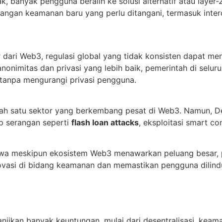
k, banyak pengguna beralih ke solusi alternatif atau layer-
angan keamanan baru yang perlu ditangani, termasuk intero
r dari Web3, regulasi global yang tidak konsisten dapat m
imitas dan privasi yang lebih baik, pemerintah di seluru
tanpa mengurangi privasi pengguna.
salah satu sektor yang berkembang pesat di Web3. Namun, 
p serangan seperti
flash loan attacks
, eksploitasi smart co
a meskipun ekosistem Web3 menawarkan peluang besar, p
ovasi di bidang keamanan dan memastikan pengguna dilind
ikan banyak keuntungan, mulai dari desentralisasi, keaman