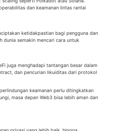
2 scaling seperti Polkadot atau Solana.
perabilitas dan keamanan lintas rantai
enciptakan ketidakpastian bagi pengguna dan
h dunia semakin mencari cara untuk
DeFi juga menghadapi tantangan besar dalam
ntract, dan pencurian likuiditas dari protokol
erlindungan keamanan perlu ditingkatkan
ungi, masa depan Web3 bisa lebih aman dan
an privasi yang lebih baik, hingga