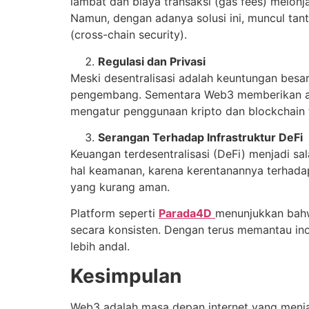
lambat dan biaya transaksi (gas fees) melonja
Namun, dengan adanya solusi ini, muncul tant
(cross-chain security).
Regulasi dan Privasi
Meski desentralisasi adalah keuntungan besa
pengembang. Sementara Web3 memberikan anon
mengatur penggunaan kripto dan blockchain 
Serangan Terhadap Infrastruktur DeFi
Keuangan terdesentralisasi (DeFi) menjadi 
hal keamanan, karena kerentanannya terhada
yang kurang aman.
Platform seperti
Parada4D
menunjukkan bahw
secara konsisten. Dengan terus memantau in
lebih andal.
Kesimpulan
Web3 adalah masa depan internet yang menjanj