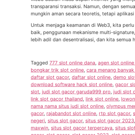
transparansi transaksi. Namun, dengan semua 
mungkin aman secara teoretis, tetapi aplikas
Untuk menjaga keamanan di Web3, kita perlu
baik, penggunaan mekanisme multi-signature,
lebih adil dan desentralisasi, dan kita se
Tagged
777 slot online dana
,
agen slot onlin
bongkar trik slot online
,
cara menang banyak m
daftar slot gacor
,
daftar slot online
,
demo slo
download software hack slot online
,
gacor sl
slot
,
judi slot gacor garuda999 pro
,
judi slot 
link slot gacor thailand
,
link slot online
,
lowon
nama nama situs judi slot online
,
olympus men
gacor
,
rajabandot slot online
,
rtp slot gacor
,
negeri
,
situs slot gacor
,
situs slot gacor 2023
maxwin
,
situs slot gacor terpercaya
,
situs slo
gacor
,
slot gacor
,
slot gacor 2023
,
slot gaco