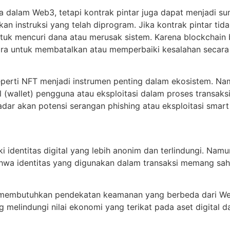
ma dalam Web3, tetapi kontrak pintar juga dapat menjadi su
n instruksi yang telah diprogram. Jika kontrak pintar tidak
ntuk mencuri dana atau merusak sistem. Karena blockchain b
cara untuk membatalkan atau memperbaiki kesalahan secara 
eperti NFT menjadi instrumen penting dalam ekosistem. Nam
al (wallet) pengguna atau eksploitasi dalam proses transaks
dar akan potensi serangan phishing atau eksploitasi smar
entitas digital yang lebih anonim dan terlindungi. Namun,
a identitas yang digunakan dalam transaksi memang sah. K
 membutuhkan pendekatan keamanan yang berbeda dari We
g melindungi nilai ekonomi yang terikat pada aset digital 