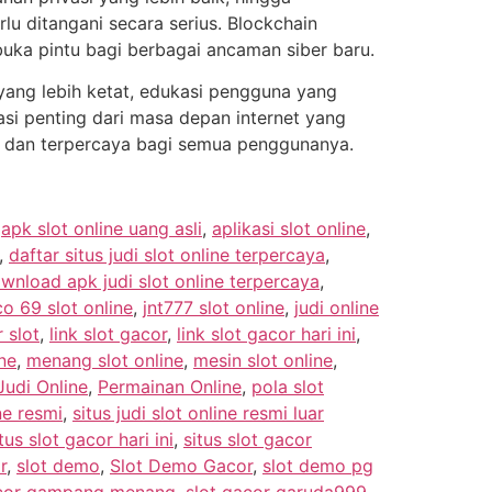
lu ditangani secara serius. Blockchain
mbuka pintu bagi berbagai ancaman siber baru.
ang lebih ketat, edukasi pengguna yang
si penting dari masa depan internet yang
n dan terpercaya bagi semua penggunanya.
,
apk slot online uang asli
,
aplikasi slot online
,
,
daftar situs judi slot online terpercaya
,
wnload apk judi slot online terpercaya
,
co 69 slot online
,
jnt777 slot online
,
judi online
 slot
,
link slot gacor
,
link slot gacor hari ini
,
ne
,
menang slot online
,
mesin slot online
,
udi Online
,
Permainan Online
,
pola slot
ine resmi
,
situs judi slot online resmi luar
tus slot gacor hari ini
,
situs slot gacor
r
,
slot demo
,
Slot Demo Gacor
,
slot demo pg
acor gampang menang
,
slot gacor garuda999