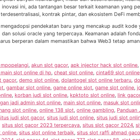
inovasi ini, ada tantangan besar terkait keamanan yang per
i terdesentralisasi, kontrak pintar, dan ekosistem DeFi me
 mengadopsi pendekatan baru yang mencakup audit kode y
 dan solusi oracle yang terpercaya. Keamanan adalah fonda
mua harus berperan dalam memastikan bahwa Web3 tetap ama
e mpopelangi
,
akun slot gacor
,
apk injector hack slot online
ain slot online di hp
,
cheat slot online
,
cinta69 slot online
t gacor
,
demo slot online
,
dolantogel slot online terbaru
,
do
ot
,
gambar slot online
,
game online slot
,
game slot online
,
j
online
,
korban judi slot online
,
kpktoto slot online
,
link gacor
gan jadi admin slot online
,
main slot online
,
masuk slot onli
ang slot online
,
online 138 slot
,
online gambling
,
Panduan J
situs judi slot gacor
,
situs judi slot online
,
situs judi slot onl
,
situs slot gacor 2023 terpercaya
,
situs slot gacor 2024
,
si
t online
,
situs slot online terbaik
,
situs slot raffi ahmad gaco
r 2024
,
slot gacor 4d
,
slot gacor 777
,
slot gacor 88
,
slot g