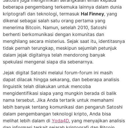
beberapa pengembang terkemuka lainnya dalam dunia
kriptografi dan teknologi, termasuk
Hal Finney
, yang
dikenal sebagai salah satu orang pertama yang
menerima Bitcoin. Namun, setelah 2010, Satoshi
berhenti berkomunikasi dengan komunitas dan
menghilang secara misterius. Sejak saat itu, identitasnya
tidak pernah terungkap, meskipun sejumlah petunjuk
dalam jejak digitalnya telah mendorong banyak
spekulasi mengenai siapa dia sebenarnya.
Jejak digital Satoshi melalui forum-forum ini masih
dapat dilacak hingga sekarang, dan beberapa analisis
linguistik telah dilakukan untuk mencoba
mengidentifikasi siapa yang mungkin berada di balik
nama tersebut. Jika Anda tertarik untuk memahami
lebih banyak tentang komunikasi dan pengaruh Satoshi
dalam pengembangan teknologi kripto, Anda bisa
melihat lebih dalam di
Yoda4D
, yang menyajikan analisis
dan informasi terkait sejarah kriptografi dan Bitcoin.