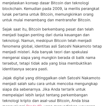
menjelaskan konsep dasar Bitcoin dan teknologi
blockchain. Kemudian pada 2009, ia merilis perangkat
lunak pertama untuk Bitcoin, memungkinkan orang
untuk mulai menambang dan mentransfer Bitcoin.
Sejak saat itu, Bitcoin berkembang pesat dan telah
menjadi bagian penting dari dunia keuangan dan
teknologi. Namun, meskipun Bitcoin telah menjadi
fenomena global, identitas asli Satoshi Nakamoto tetap
menjadi misteri. Ada banyak teori dan spekulasi
mengenai siapa yang mungkin berada di balik nama
tersebut, tetapi tidak ada yang bisa membuktikan
identitasnya secara pasti.
Jejak digital yang ditinggalkan oleh Satoshi Nakamoto
menjadi salah satu cara untuk mencoba mengungkap
siapa dia sebenarnya. Jika Anda tertarik untuk
mempelajari lebih lanjut tentang perkembangan
teknologi kripto dan asal-usul Bitcoin, Anda bisa