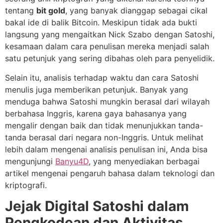
tentang
bit gold
, yang banyak dianggap sebagai cikal
bakal ide di balik Bitcoin. Meskipun tidak ada bukti
langsung yang mengaitkan Nick Szabo dengan Satoshi,
kesamaan dalam cara penulisan mereka menjadi salah
satu petunjuk yang sering dibahas oleh para penyelidik.
Selain itu, analisis terhadap waktu dan cara Satoshi
menulis juga memberikan petunjuk. Banyak yang
menduga bahwa Satoshi mungkin berasal dari wilayah
berbahasa Inggris, karena gaya bahasanya yang
mengalir dengan baik dan tidak menunjukkan tanda-
tanda berasal dari negara non-Inggris. Untuk melihat
lebih dalam mengenai analisis penulisan ini, Anda bisa
mengunjungi
Banyu4D
, yang menyediakan berbagai
artikel mengenai pengaruh bahasa dalam teknologi dan
kriptografi.
Jejak Digital Satoshi dalam
Pengkodean dan Aktivitas