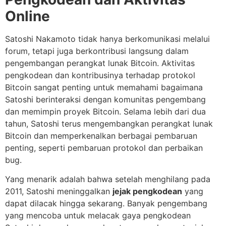
Online
Satoshi Nakamoto tidak hanya berkomunikasi melalui
forum, tetapi juga berkontribusi langsung dalam
pengembangan perangkat lunak Bitcoin. Aktivitas
pengkodean dan kontribusinya terhadap protokol
Bitcoin sangat penting untuk memahami bagaimana
Satoshi berinteraksi dengan komunitas pengembang
dan memimpin proyek Bitcoin. Selama lebih dari dua
tahun, Satoshi terus mengembangkan perangkat lunak
Bitcoin dan memperkenalkan berbagai pembaruan
penting, seperti pembaruan protokol dan perbaikan
bug.
Yang menarik adalah bahwa setelah menghilang pada
2011, Satoshi meninggalkan
jejak pengkodean
yang
dapat dilacak hingga sekarang. Banyak pengembang
yang mencoba untuk melacak gaya pengkodean