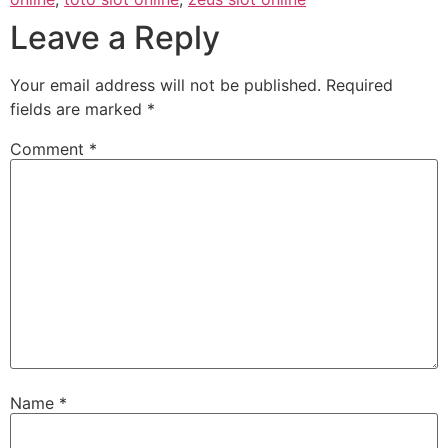
Leave a Reply
Your email address will not be published.
Required
fields are marked
*
Comment
*
Name
*