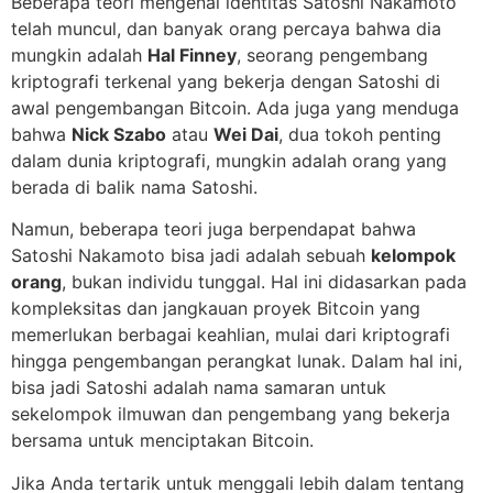
Beberapa teori mengenai identitas Satoshi Nakamoto
telah muncul, dan banyak orang percaya bahwa dia
mungkin adalah
Hal Finney
, seorang pengembang
kriptografi terkenal yang bekerja dengan Satoshi di
awal pengembangan Bitcoin. Ada juga yang menduga
bahwa
Nick Szabo
atau
Wei Dai
, dua tokoh penting
dalam dunia kriptografi, mungkin adalah orang yang
berada di balik nama Satoshi.
Namun, beberapa teori juga berpendapat bahwa
Satoshi Nakamoto bisa jadi adalah sebuah
kelompok
orang
, bukan individu tunggal. Hal ini didasarkan pada
kompleksitas dan jangkauan proyek Bitcoin yang
memerlukan berbagai keahlian, mulai dari kriptografi
hingga pengembangan perangkat lunak. Dalam hal ini,
bisa jadi Satoshi adalah nama samaran untuk
sekelompok ilmuwan dan pengembang yang bekerja
bersama untuk menciptakan Bitcoin.
Jika Anda tertarik untuk menggali lebih dalam tentang