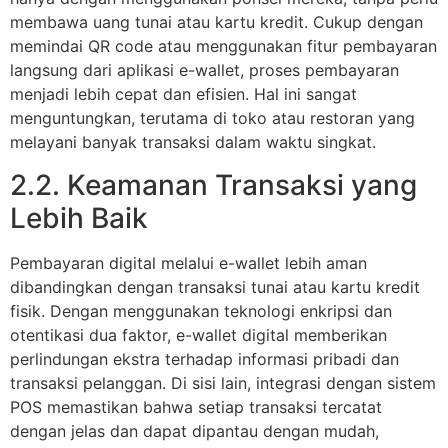
membawa uang tunai atau kartu kredit. Cukup dengan
memindai QR code atau menggunakan fitur pembayaran
langsung dari aplikasi e-wallet, proses pembayaran
menjadi lebih cepat dan efisien. Hal ini sangat
menguntungkan, terutama di toko atau restoran yang
melayani banyak transaksi dalam waktu singkat.
2.2. Keamanan Transaksi yang
Lebih Baik
Pembayaran digital melalui e-wallet lebih aman
dibandingkan dengan transaksi tunai atau kartu kredit
fisik. Dengan menggunakan teknologi enkripsi dan
otentikasi dua faktor, e-wallet digital memberikan
perlindungan ekstra terhadap informasi pribadi dan
transaksi pelanggan. Di sisi lain, integrasi dengan sistem
POS memastikan bahwa setiap transaksi tercatat
dengan jelas dan dapat dipantau dengan mudah,