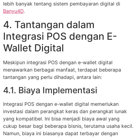
lebih banyak tentang sistem pembayaran digital di
Banyu4D
.
4. Tantangan dalam
Integrasi POS dengan E-
Wallet Digital
Meskipun integrasi POS dengan e-wallet digital
menawarkan berbagai manfaat, terdapat beberapa
tantangan yang perlu dihadapi, antara lain:
4.1. Biaya Implementasi
Integrasi POS dengan e-wallet digital memerlukan
investasi dalam perangkat keras dan perangkat lunak
yang kompatibel. Ini bisa menjadi biaya awal yang
cukup besar bagi beberapa bisnis, terutama usaha kecil.
Namun, biaya ini biasanya dapat terbayar dengan