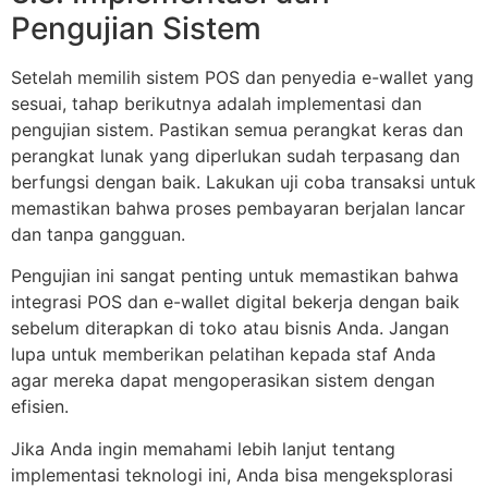
Pengujian Sistem
Setelah memilih sistem POS dan penyedia e-wallet yang
sesuai, tahap berikutnya adalah implementasi dan
pengujian sistem. Pastikan semua perangkat keras dan
perangkat lunak yang diperlukan sudah terpasang dan
berfungsi dengan baik. Lakukan uji coba transaksi untuk
memastikan bahwa proses pembayaran berjalan lancar
dan tanpa gangguan.
Pengujian ini sangat penting untuk memastikan bahwa
integrasi POS dan e-wallet digital bekerja dengan baik
sebelum diterapkan di toko atau bisnis Anda. Jangan
lupa untuk memberikan pelatihan kepada staf Anda
agar mereka dapat mengoperasikan sistem dengan
efisien.
Jika Anda ingin memahami lebih lanjut tentang
implementasi teknologi ini, Anda bisa mengeksplorasi