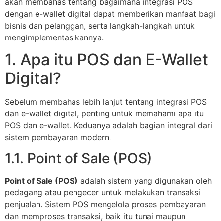
akan membahas tentang bagaimana integrasi POS
dengan e-wallet digital dapat memberikan manfaat bagi
bisnis dan pelanggan, serta langkah-langkah untuk
mengimplementasikannya.
1. Apa itu POS dan E-Wallet
Digital?
Sebelum membahas lebih lanjut tentang integrasi POS
dan e-wallet digital, penting untuk memahami apa itu
POS dan e-wallet. Keduanya adalah bagian integral dari
sistem pembayaran modern.
1.1. Point of Sale (POS)
Point of Sale (POS)
adalah sistem yang digunakan oleh
pedagang atau pengecer untuk melakukan transaksi
penjualan. Sistem POS mengelola proses pembayaran
dan memproses transaksi, baik itu tunai maupun