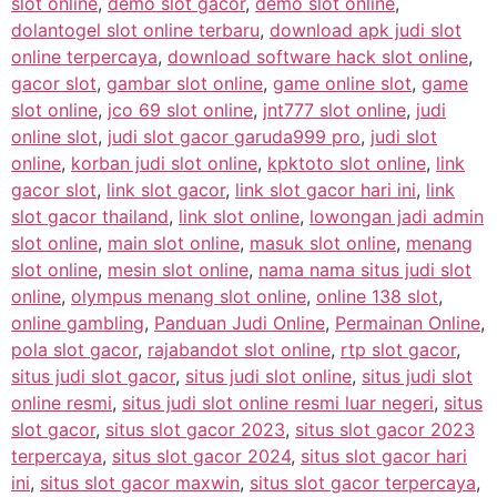
slot online
,
demo slot gacor
,
demo slot online
,
dolantogel slot online terbaru
,
download apk judi slot
online terpercaya
,
download software hack slot online
,
gacor slot
,
gambar slot online
,
game online slot
,
game
slot online
,
jco 69 slot online
,
jnt777 slot online
,
judi
online slot
,
judi slot gacor garuda999 pro
,
judi slot
online
,
korban judi slot online
,
kpktoto slot online
,
link
gacor slot
,
link slot gacor
,
link slot gacor hari ini
,
link
slot gacor thailand
,
link slot online
,
lowongan jadi admin
slot online
,
main slot online
,
masuk slot online
,
menang
slot online
,
mesin slot online
,
nama nama situs judi slot
online
,
olympus menang slot online
,
online 138 slot
,
online gambling
,
Panduan Judi Online
,
Permainan Online
,
pola slot gacor
,
rajabandot slot online
,
rtp slot gacor
,
situs judi slot gacor
,
situs judi slot online
,
situs judi slot
online resmi
,
situs judi slot online resmi luar negeri
,
situs
slot gacor
,
situs slot gacor 2023
,
situs slot gacor 2023
terpercaya
,
situs slot gacor 2024
,
situs slot gacor hari
ini
,
situs slot gacor maxwin
,
situs slot gacor terpercaya
,