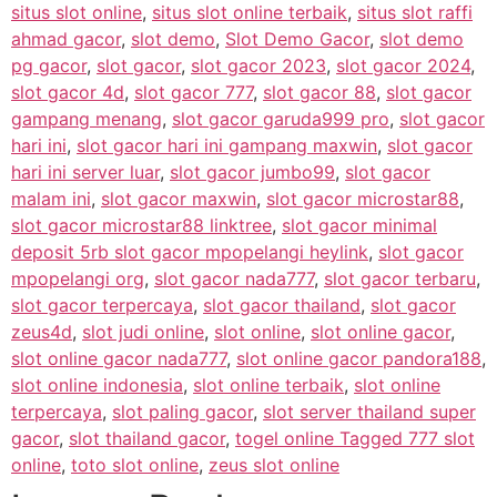
situs slot online
,
situs slot online terbaik
,
situs slot raffi
ahmad gacor
,
slot demo
,
Slot Demo Gacor
,
slot demo
pg gacor
,
slot gacor
,
slot gacor 2023
,
slot gacor 2024
,
slot gacor 4d
,
slot gacor 777
,
slot gacor 88
,
slot gacor
gampang menang
,
slot gacor garuda999 pro
,
slot gacor
hari ini
,
slot gacor hari ini gampang maxwin
,
slot gacor
hari ini server luar
,
slot gacor jumbo99
,
slot gacor
malam ini
,
slot gacor maxwin
,
slot gacor microstar88
,
slot gacor microstar88 linktree
,
slot gacor minimal
deposit 5rb slot gacor mpopelangi heylink
,
slot gacor
mpopelangi org
,
slot gacor nada777
,
slot gacor terbaru
,
slot gacor terpercaya
,
slot gacor thailand
,
slot gacor
zeus4d
,
slot judi online
,
slot online
,
slot online gacor
,
slot online gacor nada777
,
slot online gacor pandora188
,
slot online indonesia
,
slot online terbaik
,
slot online
terpercaya
,
slot paling gacor
,
slot server thailand super
gacor
,
slot thailand gacor
,
togel online Tagged 777 slot
online
,
toto slot online
,
zeus slot online