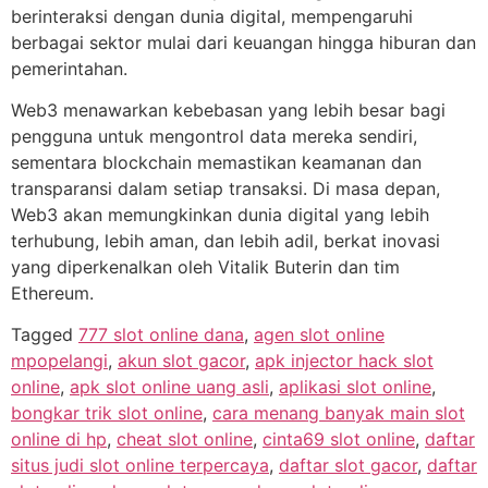
berinteraksi dengan dunia digital, mempengaruhi
berbagai sektor mulai dari keuangan hingga hiburan dan
pemerintahan.
Web3 menawarkan kebebasan yang lebih besar bagi
pengguna untuk mengontrol data mereka sendiri,
sementara blockchain memastikan keamanan dan
transparansi dalam setiap transaksi. Di masa depan,
Web3 akan memungkinkan dunia digital yang lebih
terhubung, lebih aman, dan lebih adil, berkat inovasi
yang diperkenalkan oleh Vitalik Buterin dan tim
Ethereum.
Tagged
777 slot online dana
,
agen slot online
mpopelangi
,
akun slot gacor
,
apk injector hack slot
online
,
apk slot online uang asli
,
aplikasi slot online
,
bongkar trik slot online
,
cara menang banyak main slot
online di hp
,
cheat slot online
,
cinta69 slot online
,
daftar
situs judi slot online terpercaya
,
daftar slot gacor
,
daftar