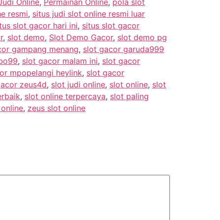
udi Online
,
Permainan Online
,
pola slot
ine resmi
,
situs judi slot online resmi luar
tus slot gacor hari ini
,
situs slot gacor
r
,
slot demo
,
Slot Demo Gacor
,
slot demo pg
acor gampang menang
,
slot gacor garuda999
mbo99
,
slot gacor malam ini
,
slot gacor
cor mpopelangi heylink
,
slot gacor
gacor zeus4d
,
slot judi online
,
slot online
,
slot
erbaik
,
slot online terpercaya
,
slot paling
 online
,
zeus slot online