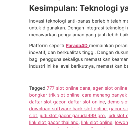
Kesimpulan: Teknologi y
Inovasi teknologi anti-panas berlebih tela
untuk digunakan. Dengan integrasi teknologi
menawarkan pengalaman yang jauh lebih bai
Platform seperti
Parada4D
memainkan peran 
inovatif, dan berkualitas tinggi. Dengan duku
bagi pengguna sekaligus memastikan keaman
industri ini ke level berikutnya, memastikan
Tagged
777 slot online dana
,
agen slot onlin
bongkar trik slot online
,
cara menang banyak m
daftar slot gacor
,
daftar slot online
,
demo slo
download software hack slot online
,
gacor sl
slot
,
judi slot gacor garuda999 pro
,
judi slot 
link slot gacor thailand
,
link slot online
,
lowon