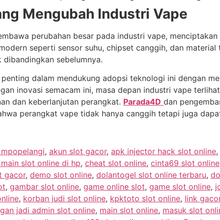
ang Mengubah Industri Vape
h membawa perubahan besar pada industri vape, menciptaka
 modern seperti sensor suhu, chipset canggih, dan materia
k dibandingkan sebelumnya.
penting dalam mendukung adopsi teknologi ini dengan me
ngan inovasi semacam ini, masa depan industri vape terliha
an dan keberlanjutan perangkat.
Parada4D
dan pengemban
 bahwa perangkat vape tidak hanya canggih tetapi juga dapa
e mpopelangi
,
akun slot gacor
,
apk injector hack slot online
ain slot online di hp
,
cheat slot online
,
cinta69 slot online
t gacor
,
demo slot online
,
dolantogel slot online terbaru
,
do
ot
,
gambar slot online
,
game online slot
,
game slot online
,
j
online
,
korban judi slot online
,
kpktoto slot online
,
link gacor
gan jadi admin slot online
,
main slot online
,
masuk slot onli