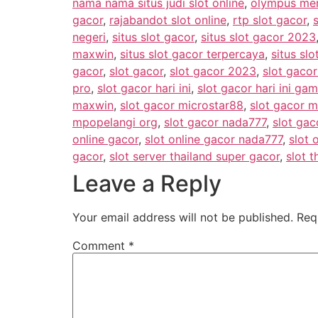
nama nama situs judi slot online
,
olympus men
gacor
,
rajabandot slot online
,
rtp slot gacor
,
negeri
,
situs slot gacor
,
situs slot gacor 2023
maxwin
,
situs slot gacor terpercaya
,
situs slo
gacor
,
slot gacor
,
slot gacor 2023
,
slot gaco
pro
,
slot gacor hari ini
,
slot gacor hari ini g
maxwin
,
slot gacor microstar88
,
slot gacor m
mpopelangi org
,
slot gacor nada777
,
slot gac
online gacor
,
slot online gacor nada777
,
slot 
gacor
,
slot server thailand super gacor
,
slot t
Leave a Reply
Your email address will not be published.
Req
Comment
*