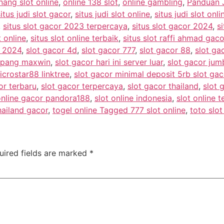
ang slot online
,
online 138 slot
,
online gambling
,
Panduan J
situs judi slot gacor
,
situs judi slot online
,
situs judi slot onl
,
situs slot gacor 2023 terpercaya
,
situs slot gacor 2024
,
si
t online
,
situs slot online terbaik
,
situs slot raffi ahmad gaco
r 2024
,
slot gacor 4d
,
slot gacor 777
,
slot gacor 88
,
slot g
ampang maxwin
,
slot gacor hari ini server luar
,
slot gacor ju
icrostar88 linktree
,
slot gacor minimal deposit 5rb slot ga
or terbaru
,
slot gacor terpercaya
,
slot gacor thailand
,
slot 
online gacor pandora188
,
slot online indonesia
,
slot online t
hailand gacor
,
togel online Tagged 777 slot online
,
toto slot
uired fields are marked
*