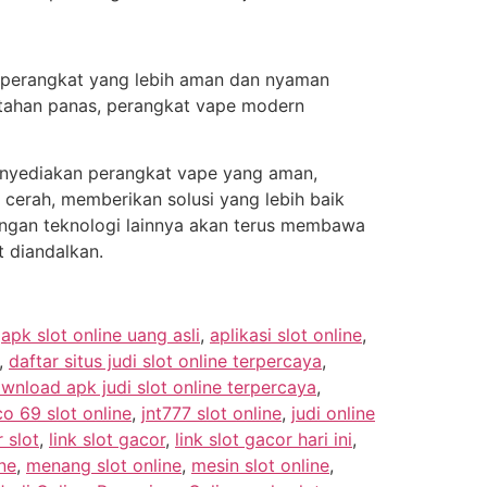
n perangkat yang lebih aman dan nyaman
l tahan panas, perangkat vape modern
nyediakan perangkat vape yang aman,
t cerah, memberikan solusi yang lebih baik
gan teknologi lainnya akan terus membawa
t diandalkan.
,
apk slot online uang asli
,
aplikasi slot online
,
,
daftar situs judi slot online terpercaya
,
wnload apk judi slot online terpercaya
,
co 69 slot online
,
jnt777 slot online
,
judi online
 slot
,
link slot gacor
,
link slot gacor hari ini
,
ne
,
menang slot online
,
mesin slot online
,