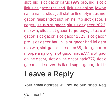
slot
,
judi slot gacor garuda999 pro
,
judi slot 
link slot gacor thailand
,
link slot online
,
lowon
nama nama situs judi slot online
,
olympus men
gacor
,
rajabandot slot online
,
rtp slot gacor
,
negeri
,
situs slot gacor
,
situs slot gacor 2023
maxwin
,
situs slot gacor terpercaya
,
situs slo
gacor
,
slot gacor
,
slot gacor 2023
,
slot gaco
pro
,
slot gacor hari ini
,
slot gacor hari ini g
maxwin
,
slot gacor microstar88
,
slot gacor m
mpopelangi org
,
slot gacor nada777
,
slot gac
online gacor
,
slot online gacor nada777
,
slot 
gacor
,
slot server thailand super gacor
,
slot t
Leave a Reply
Your email address will not be published.
Req
Comment
*