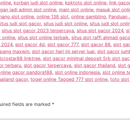
online
,
korban judi slot online
,
kpktoto slot online
,
link gacor
gan jadi admin slot online
,
main slot online
,
masuk slot onli
ang slot online
,
online 138 slot
,
online gambling
,
Panduan J
situs judi slot gacor
,
situs judi slot online
,
situs judi slot onl
,
situs slot gacor 2023 terpercaya
,
situs slot gacor 2024
,
si
t online
,
situs slot online terbaik
,
situs slot raffi ahmad gaco
r 2024
,
slot gacor 4d
,
slot gacor 777
,
slot gacor 88
,
slot g
ampang maxwin
,
slot gacor hari ini server luar
,
slot gacor ju
icrostar88 linktree
,
slot gacor minimal deposit 5rb slot ga
or terbaru
,
slot gacor terpercaya
,
slot gacor thailand
,
slot 
online gacor pandora188
,
slot online indonesia
,
slot online t
hailand gacor
,
togel online Tagged 777 slot online
,
toto slot
uired fields are marked
*