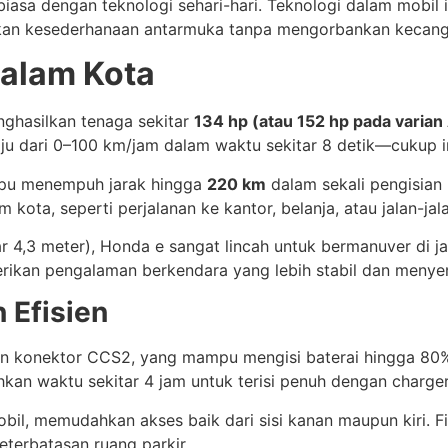
sa dengan teknologi sehari-hari. Teknologi dalam mobil in
an kesederhanaan antarmuka tanpa mengorbankan kecangg
Dalam Kota
ghasilkan tenaga sekitar
134 hp (atau 152 hp pada varia
laju dari 0–100 km/jam dalam waktu sekitar 8 detik—cukup i
mpu menempuh jarak hingga
220 km
dalam sekali pengisian 
kota, seperti perjalanan ke kantor, belanja, atau jalan-jal
ar 4,3 meter), Honda e sangat lincah untuk bermanuver di j
rikan pengalaman berkendara yang lebih stabil dan menye
 Efisien
 konektor CCS2, yang mampu mengisi baterai hingga 80%
kan waktu sekitar 4 jam untuk terisi penuh dengan charger
obil, memudahkan akses baik dari sisi kanan maupun kiri. 
eterbatasan ruang parkir.