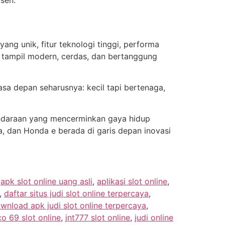
usen.
ang unik, fitur teknologi tinggi, performa
n tampil modern, cerdas, dan bertanggung
a depan seharusnya: kecil tapi bertenaga,
kendaraan yang mencerminkan gaya hidup
a, dan Honda e berada di garis depan inovasi
,
apk slot online uang asli
,
aplikasi slot online
,
,
daftar situs judi slot online terpercaya
,
wnload apk judi slot online terpercaya
,
co 69 slot online
,
jnt777 slot online
,
judi online