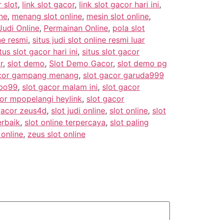
 slot
,
link slot gacor
,
link slot gacor hari ini
,
ne
,
menang slot online
,
mesin slot online
,
udi Online
,
Permainan Online
,
pola slot
ine resmi
,
situs judi slot online resmi luar
tus slot gacor hari ini
,
situs slot gacor
r
,
slot demo
,
Slot Demo Gacor
,
slot demo pg
acor gampang menang
,
slot gacor garuda999
mbo99
,
slot gacor malam ini
,
slot gacor
cor mpopelangi heylink
,
slot gacor
gacor zeus4d
,
slot judi online
,
slot online
,
slot
erbaik
,
slot online terpercaya
,
slot paling
 online
,
zeus slot online