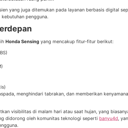
sien yang juga ditemukan pada layanan berbasis digital se
ab kebutuhan pengguna.
Terdepan
gih
Honda Sensing
yang mencakup fitur-fitur berikut:
MBS)
M)
is)
aspada, menghindari tabrakan, dan memberikan kenyamanan 
atkan visibilitas di malam hari atau saat hujan, yang biasa
ang didorong oleh komunitas teknologi seperti
banyu4d
, ya
engguna.