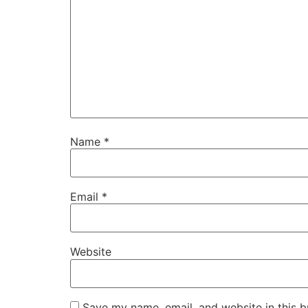
Name
*
Email
*
Website
Save my name, email, and website in this b