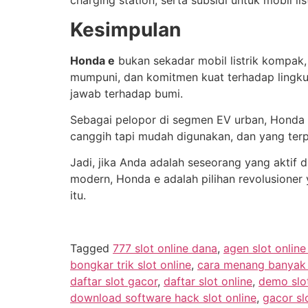
charging station, serta subsidi untuk mobil li
Kesimpulan
Honda e
bukan sekadar mobil listrik kompak, 
mumpuni, dan komitmen kuat terhadap lingkun
jawab terhadap bumi.
Sebagai pelopor di segmen EV urban, Honda 
canggih tapi mudah digunakan, dan yang ter
Jadi, jika Anda adalah seseorang yang aktif
modern, Honda e adalah pilihan revolusioner
itu.
Tagged
777 slot online dana
,
agen slot onlin
bongkar trik slot online
,
cara menang banyak m
daftar slot gacor
,
daftar slot online
,
demo slo
download software hack slot online
,
gacor sl