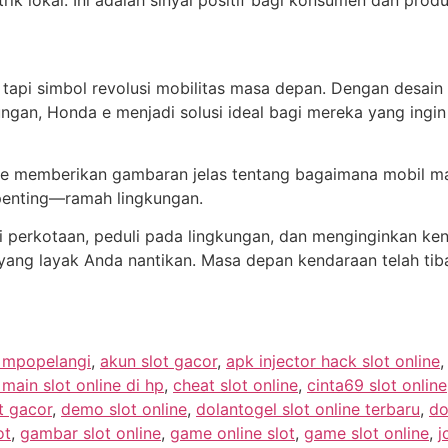
strik lokal. Ini adalah sinyal positif bagi konsumen dan prod
tapi simbol revolusi mobilitas masa depan. Dengan desain y
gan, Honda e menjadi solusi ideal bagi mereka yang ingi
e memberikan gambaran jelas tentang bagaimana mobil mas
penting—ramah lingkungan.
 di perkotaan, peduli pada lingkungan, dan menginginkan 
 yang layak Anda nantikan. Masa depan kendaraan telah tib
e mpopelangi
,
akun slot gacor
,
apk injector hack slot online
ain slot online di hp
,
cheat slot online
,
cinta69 slot online
t gacor
,
demo slot online
,
dolantogel slot online terbaru
,
do
ot
,
gambar slot online
,
game online slot
,
game slot online
,
j