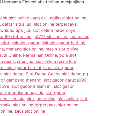
I bersama ElevenLabs terlihat menjanjikan.
,
apk slot online uang asli
,
aplikasi slot online
,
,
daftar situs judi slot online terpercaya
,
wnload apk judi slot online terpercaya
,
co 69 slot online
,
jnt777 slot online
,
judi online
 slot
,
link slot gacor
,
link slot gacor hari ini
,
ne
,
menang slot online
,
mesin slot online
,
udi Online
,
Permainan Online
,
pola slot
ine resmi
,
situs judi slot online resmi luar
tus slot gacor hari ini
,
situs slot gacor
r
,
slot demo
,
Slot Demo Gacor
,
slot demo pg
acor gampang menang
,
slot gacor garuda999
mbo99
,
slot gacor malam ini
,
slot gacor
cor mpopelangi heylink
,
slot gacor
gacor zeus4d
,
slot judi online
,
slot online
,
slot
erbaik
,
slot online terpercaya
,
slot paling
 online
,
zeus slot online