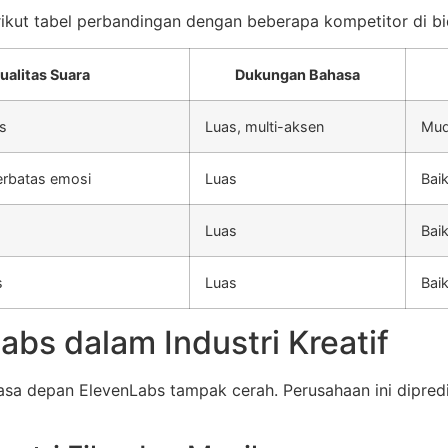
ikut tabel perbandingan dengan beberapa kompetitor di bi
ualitas Suara
Dukungan Bahasa
is
Luas, multi-aksen
Mud
terbatas emosi
Luas
Bai
Luas
Bai
s
Luas
Bai
bs dalam Industri Kreatif
sa depan ElevenLabs tampak cerah. Perusahaan ini dipred