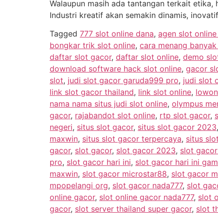
Walaupun masih ada tantangan terkait etika, 
Industri kreatif akan semakin dinamis, inovatif
Tagged
777 slot online dana
,
agen slot onlin
bongkar trik slot online
,
cara menang banyak m
daftar slot gacor
,
daftar slot online
,
demo slo
download software hack slot online
,
gacor sl
slot
,
judi slot gacor garuda999 pro
,
judi slot 
link slot gacor thailand
,
link slot online
,
lowon
nama nama situs judi slot online
,
olympus men
gacor
,
rajabandot slot online
,
rtp slot gacor
,
negeri
,
situs slot gacor
,
situs slot gacor 2023
maxwin
,
situs slot gacor terpercaya
,
situs slo
gacor
,
slot gacor
,
slot gacor 2023
,
slot gaco
pro
,
slot gacor hari ini
,
slot gacor hari ini g
maxwin
,
slot gacor microstar88
,
slot gacor m
mpopelangi org
,
slot gacor nada777
,
slot gac
online gacor
,
slot online gacor nada777
,
slot 
gacor
,
slot server thailand super gacor
,
slot t