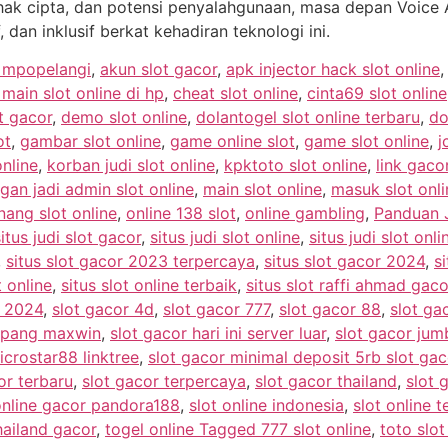
hak cipta, dan potensi penyalahgunaan, masa depan Voice A
, dan inklusif berkat kehadiran teknologi ini.
e mpopelangi
,
akun slot gacor
,
apk injector hack slot online
ain slot online di hp
,
cheat slot online
,
cinta69 slot online
t gacor
,
demo slot online
,
dolantogel slot online terbaru
,
do
ot
,
gambar slot online
,
game online slot
,
game slot online
,
j
online
,
korban judi slot online
,
kpktoto slot online
,
link gacor
gan jadi admin slot online
,
main slot online
,
masuk slot onli
ang slot online
,
online 138 slot
,
online gambling
,
Panduan J
situs judi slot gacor
,
situs judi slot online
,
situs judi slot onl
,
situs slot gacor 2023 terpercaya
,
situs slot gacor 2024
,
si
t online
,
situs slot online terbaik
,
situs slot raffi ahmad gaco
r 2024
,
slot gacor 4d
,
slot gacor 777
,
slot gacor 88
,
slot g
ampang maxwin
,
slot gacor hari ini server luar
,
slot gacor ju
icrostar88 linktree
,
slot gacor minimal deposit 5rb slot ga
or terbaru
,
slot gacor terpercaya
,
slot gacor thailand
,
slot 
online gacor pandora188
,
slot online indonesia
,
slot online t
hailand gacor
,
togel online Tagged 777 slot online
,
toto slot