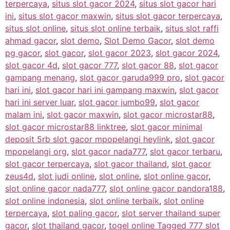
terpercaya
,
situs slot gacor 2024
,
situs slot gacor hari
ini
,
situs slot gacor maxwin
,
situs slot gacor terpercaya
,
situs slot online
,
situs slot online terbaik
,
situs slot raffi
ahmad gacor
,
slot demo
,
Slot Demo Gacor
,
slot demo
pg gacor
,
slot gacor
,
slot gacor 2023
,
slot gacor 2024
,
slot gacor 4d
,
slot gacor 777
,
slot gacor 88
,
slot gacor
gampang menang
,
slot gacor garuda999 pro
,
slot gacor
hari ini
,
slot gacor hari ini gampang maxwin
,
slot gacor
hari ini server luar
,
slot gacor jumbo99
,
slot gacor
malam ini
,
slot gacor maxwin
,
slot gacor microstar88
,
slot gacor microstar88 linktree
,
slot gacor minimal
deposit 5rb slot gacor mpopelangi heylink
,
slot gacor
mpopelangi org
,
slot gacor nada777
,
slot gacor terbaru
,
slot gacor terpercaya
,
slot gacor thailand
,
slot gacor
zeus4d
,
slot judi online
,
slot online
,
slot online gacor
,
slot online gacor nada777
,
slot online gacor pandora188
,
slot online indonesia
,
slot online terbaik
,
slot online
terpercaya
,
slot paling gacor
,
slot server thailand super
gacor
,
slot thailand gacor
,
togel online Tagged 777 slot