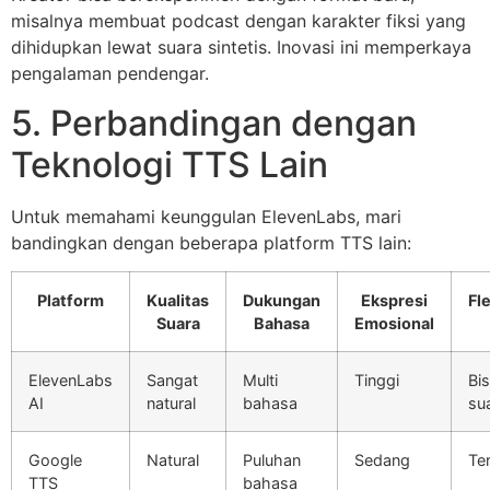
misalnya membuat podcast dengan karakter fiksi yang
dihidupkan lewat suara sintetis. Inovasi ini memperkaya
pengalaman pendengar.
5. Perbandingan dengan
Teknologi TTS Lain
Untuk memahami keunggulan ElevenLabs, mari
bandingkan dengan beberapa platform TTS lain:
Platform
Kualitas
Dukungan
Ekspresi
Fle
Suara
Bahasa
Emosional
ElevenLabs
Sangat
Multi
Tinggi
Bis
AI
natural
bahasa
su
Google
Natural
Puluhan
Sedang
Te
TTS
bahasa