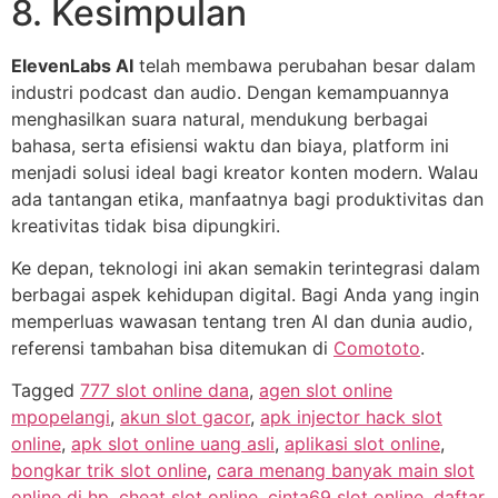
8. Kesimpulan
ElevenLabs AI
telah membawa perubahan besar dalam
industri podcast dan audio. Dengan kemampuannya
menghasilkan suara natural, mendukung berbagai
bahasa, serta efisiensi waktu dan biaya, platform ini
menjadi solusi ideal bagi kreator konten modern. Walau
ada tantangan etika, manfaatnya bagi produktivitas dan
kreativitas tidak bisa dipungkiri.
Ke depan, teknologi ini akan semakin terintegrasi dalam
berbagai aspek kehidupan digital. Bagi Anda yang ingin
memperluas wawasan tentang tren AI dan dunia audio,
referensi tambahan bisa ditemukan di
Comototo
.
Tagged
777 slot online dana
,
agen slot online
mpopelangi
,
akun slot gacor
,
apk injector hack slot
online
,
apk slot online uang asli
,
aplikasi slot online
,
bongkar trik slot online
,
cara menang banyak main slot
online di hp
,
cheat slot online
,
cinta69 slot online
,
daftar