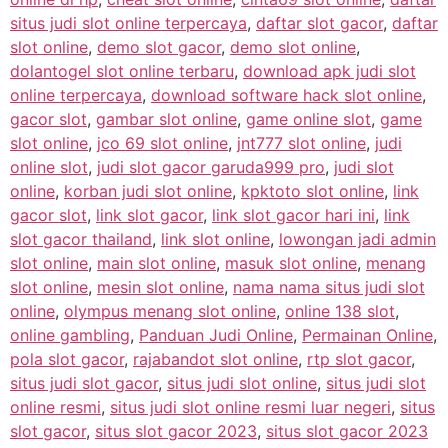
situs judi slot online terpercaya
,
daftar slot gacor
,
daftar
slot online
,
demo slot gacor
,
demo slot online
,
dolantogel slot online terbaru
,
download apk judi slot
online terpercaya
,
download software hack slot online
,
gacor slot
,
gambar slot online
,
game online slot
,
game
slot online
,
jco 69 slot online
,
jnt777 slot online
,
judi
online slot
,
judi slot gacor garuda999 pro
,
judi slot
online
,
korban judi slot online
,
kpktoto slot online
,
link
gacor slot
,
link slot gacor
,
link slot gacor hari ini
,
link
slot gacor thailand
,
link slot online
,
lowongan jadi admin
slot online
,
main slot online
,
masuk slot online
,
menang
slot online
,
mesin slot online
,
nama nama situs judi slot
online
,
olympus menang slot online
,
online 138 slot
,
online gambling
,
Panduan Judi Online
,
Permainan Online
,
pola slot gacor
,
rajabandot slot online
,
rtp slot gacor
,
situs judi slot gacor
,
situs judi slot online
,
situs judi slot
online resmi
,
situs judi slot online resmi luar negeri
,
situs
slot gacor
,
situs slot gacor 2023
,
situs slot gacor 2023