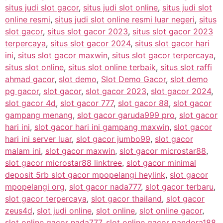
situs judi slot gacor
,
situs judi slot online
,
situs judi slot
online resmi
,
situs judi slot online resmi luar negeri
,
situs
slot gacor
,
situs slot gacor 2023
,
situs slot gacor 2023
terpercaya
,
situs slot gacor 2024
,
situs slot gacor hari
ini
,
situs slot gacor maxwin
,
situs slot gacor terpercaya
,
situs slot online
,
situs slot online terbaik
,
situs slot raffi
ahmad gacor
,
slot demo
,
Slot Demo Gacor
,
slot demo
pg gacor
,
slot gacor
,
slot gacor 2023
,
slot gacor 2024
,
slot gacor 4d
,
slot gacor 777
,
slot gacor 88
,
slot gacor
gampang menang
,
slot gacor garuda999 pro
,
slot gacor
hari ini
,
slot gacor hari ini gampang maxwin
,
slot gacor
hari ini server luar
,
slot gacor jumbo99
,
slot gacor
malam ini
,
slot gacor maxwin
,
slot gacor microstar88
,
slot gacor microstar88 linktree
,
slot gacor minimal
deposit 5rb slot gacor mpopelangi heylink
,
slot gacor
mpopelangi org
,
slot gacor nada777
,
slot gacor terbaru
,
slot gacor terpercaya
,
slot gacor thailand
,
slot gacor
zeus4d
,
slot judi online
,
slot online
,
slot online gacor
,
slot online gacor nada777
,
slot online gacor pandora188
,