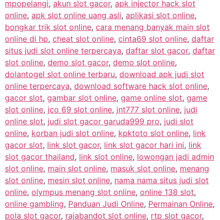
mpopelangi
,
akun slot gacor
,
apk injector hack slot
online
,
apk slot online uang asli
,
aplikasi slot online
,
bongkar trik slot online
,
cara menang banyak main slot
online di hp
,
cheat slot online
,
cinta69 slot online
,
daftar
situs judi slot online terpercaya
,
daftar slot gacor
,
daftar
slot online
,
demo slot gacor
,
demo slot online
,
dolantogel slot online terbaru
,
download apk judi slot
online terpercaya
,
download software hack slot online
,
gacor slot
,
gambar slot online
,
game online slot
,
game
slot online
,
jco 69 slot online
,
jnt777 slot online
,
judi
online slot
,
judi slot gacor garuda999 pro
,
judi slot
online
,
korban judi slot online
,
kpktoto slot online
,
link
gacor slot
,
link slot gacor
,
link slot gacor hari ini
,
link
slot gacor thailand
,
link slot online
,
lowongan jadi admin
slot online
,
main slot online
,
masuk slot online
,
menang
slot online
,
mesin slot online
,
nama nama situs judi slot
online
,
olympus menang slot online
,
online 138 slot
,
online gambling
,
Panduan Judi Online
,
Permainan Online
,
pola slot gacor
,
rajabandot slot online
,
rtp slot gacor
,