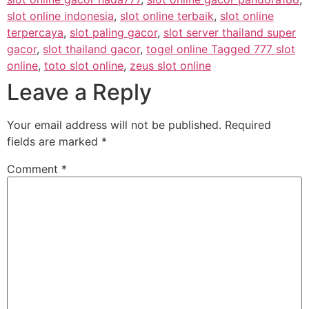
slot online indonesia
,
slot online terbaik
,
slot online
terpercaya
,
slot paling gacor
,
slot server thailand super
gacor
,
slot thailand gacor
,
togel online Tagged 777 slot
online
,
toto slot online
,
zeus slot online
Leave a Reply
Your email address will not be published.
Required
fields are marked
*
Comment
*