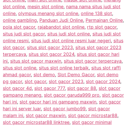
slot online
,
mesin slot online
,
nama nama situs judi slot
online
,
olympus menang slot online
,
online 138 slot
,
online gambling
,
Panduan Judi Online
,
Permainan Online
,
pola slot gacor
,
rajabandot slot online
,
rtp slot gacor
,
situs judi slot gacor
,
situs judi slot online
,
situs judi slot
online resmi
,
situs judi slot online resmi luar negeri
,
situs
slot gacor
,
situs slot gacor 2023
,
situs slot gacor 2023
terpercaya
,
situs slot gacor 2024
,
situs slot gacor hari
ini
,
situs slot gacor maxwin
,
situs slot gacor terpercaya
,
situs slot online
,
situs slot online terbaik
,
situs slot raffi
ahmad gacor
,
slot demo
,
Slot Demo Gacor
,
slot demo
pg gacor
,
slot gacor
,
slot gacor 2023
,
slot gacor 2024
,
slot gacor 4d
,
slot gacor 777
,
slot gacor 88
,
slot gacor
gampang menang
,
slot gacor garuda999 pro
,
slot gacor
hari ini
,
slot gacor hari ini gampang maxwin
,
slot gacor
hari ini server luar
,
slot gacor jumbo99
,
slot gacor
malam ini
,
slot gacor maxwin
,
slot gacor microstar88
,
slot gacor microstar88 linktree
,
slot gacor minimal