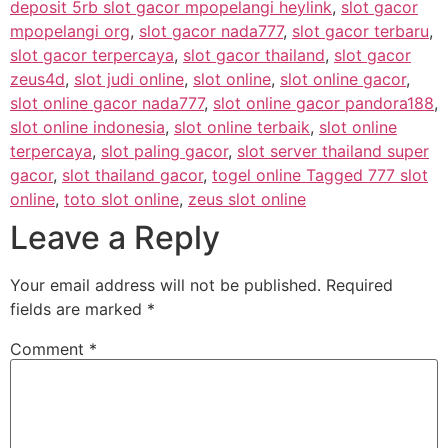
deposit 5rb slot gacor mpopelangi heylink
,
slot gacor
mpopelangi org
,
slot gacor nada777
,
slot gacor terbaru
,
slot gacor terpercaya
,
slot gacor thailand
,
slot gacor
zeus4d
,
slot judi online
,
slot online
,
slot online gacor
,
slot online gacor nada777
,
slot online gacor pandora188
,
slot online indonesia
,
slot online terbaik
,
slot online
terpercaya
,
slot paling gacor
,
slot server thailand super
gacor
,
slot thailand gacor
,
togel online Tagged 777 slot
online
,
toto slot online
,
zeus slot online
Leave a Reply
Your email address will not be published.
Required
fields are marked
*
Comment
*