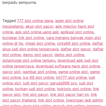
berpadu sempurna.
Tagged
777 slot online dana
,
agen slot online
mpopelangi
,
akun slot gacor
,
apk injector hack slot
online
,
apk slot online uang asli
,
aplikasi slot online
,
bongkar trik slot online
,
cara menang banyak main slot
online di hp
,
cheat slot online
,
cinta69 slot online
,
daftar
situs judi slot online terpercaya
,
daftar slot gacor
,
daftar
slot online
,
demo slot gacor
,
demo slot online
,
dolantogel slot online terbaru
,
download apk judi slot
online terpercaya
,
download software hack slot online
,
gacor slot
,
gambar slot online
,
game online slot
,
game
slot online
,
jco 69 slot online
,
jnt777 slot online
,
judi
online slot
,
judi slot gacor garuda999 pro
,
judi slot
online
,
korban judi slot online
,
kpktoto slot online
,
link
gacor slot
,
link slot gacor
,
link slot gacor hari ini
,
link
slot gacor thailand
,
link slot online
,
lowongan jadi admin
slot online
,
main slot online
,
masuk slot online
,
menang