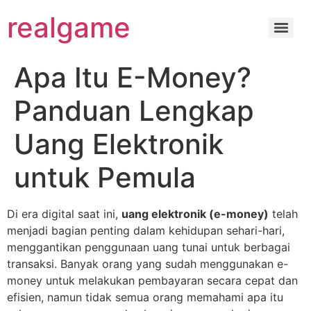
realgame
Apa Itu E-Money?
Panduan Lengkap
Uang Elektronik
untuk Pemula
Di era digital saat ini,
uang elektronik (e-money)
telah
menjadi bagian penting dalam kehidupan sehari-hari,
menggantikan penggunaan uang tunai untuk berbagai
transaksi. Banyak orang yang sudah menggunakan e-
money untuk melakukan pembayaran secara cepat dan
efisien, namun tidak semua orang memahami apa itu