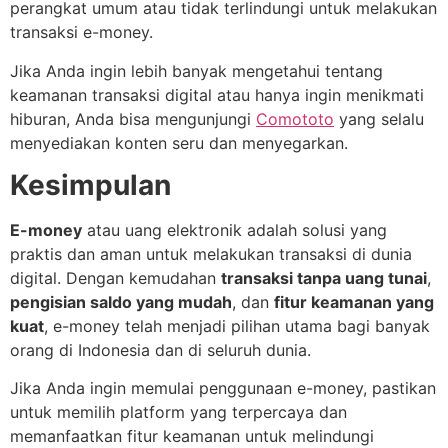
perangkat umum atau tidak terlindungi untuk melakukan
transaksi e-money.
Jika Anda ingin lebih banyak mengetahui tentang
keamanan transaksi digital atau hanya ingin menikmati
hiburan, Anda bisa mengunjungi
Comototo
yang selalu
menyediakan konten seru dan menyegarkan.
Kesimpulan
E-money
atau uang elektronik adalah solusi yang
praktis dan aman untuk melakukan transaksi di dunia
digital. Dengan kemudahan
transaksi tanpa uang tunai
,
pengisian saldo yang mudah
, dan
fitur keamanan yang
kuat
, e-money telah menjadi pilihan utama bagi banyak
orang di Indonesia dan di seluruh dunia.
Jika Anda ingin memulai penggunaan e-money, pastikan
untuk memilih platform yang terpercaya dan
memanfaatkan fitur keamanan untuk melindungi