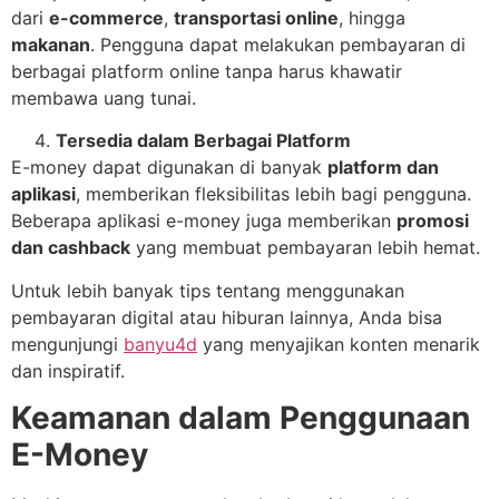
dari
e-commerce
,
transportasi online
, hingga
makanan
. Pengguna dapat melakukan pembayaran di
berbagai platform online tanpa harus khawatir
membawa uang tunai.
Tersedia dalam Berbagai Platform
E-money dapat digunakan di banyak
platform dan
aplikasi
, memberikan fleksibilitas lebih bagi pengguna.
Beberapa aplikasi e-money juga memberikan
promosi
dan cashback
yang membuat pembayaran lebih hemat.
Untuk lebih banyak tips tentang menggunakan
pembayaran digital atau hiburan lainnya, Anda bisa
mengunjungi
banyu4d
yang menyajikan konten menarik
dan inspiratif.
Keamanan dalam Penggunaan
E-Money