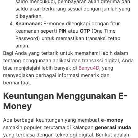
saldo mencukupi, pembayaran akan diterima dan
saldo akan berkurang sesuai dengan jumlah yang
dibayarkan.
Keamanan
: E-money dilengkapi dengan fitur
keamanan seperti
PIN
atau
OTP
(One Time
Password) untuk memastikan transaksi tetap
aman.
Bagi Anda yang tertarik untuk memahami lebih dalam
tentang penggunaan aplikasi dan transaksi digital, Anda
bisa menjelajahi lebih banyak di
Banyu4D
, yang
menyediakan berbagai informasi menarik dan
bermanfaat.
Keuntungan Menggunakan E-
Money
Ada berbagai keuntungan yang membuat
e-money
semakin populer, terutama di kalangan
generasi muda
yang terbiasa dengan teknologi digital. Berikut adalah