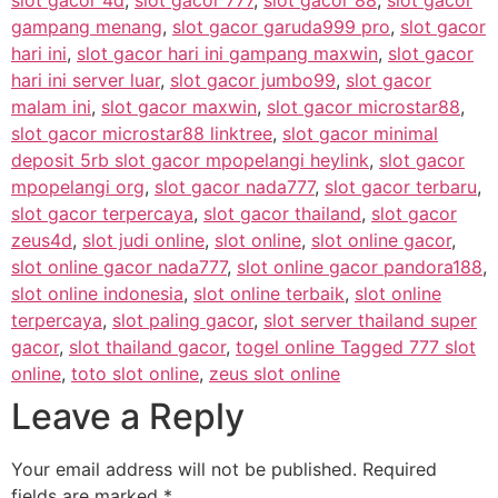
gampang menang
,
slot gacor garuda999 pro
,
slot gacor
hari ini
,
slot gacor hari ini gampang maxwin
,
slot gacor
hari ini server luar
,
slot gacor jumbo99
,
slot gacor
malam ini
,
slot gacor maxwin
,
slot gacor microstar88
,
slot gacor microstar88 linktree
,
slot gacor minimal
deposit 5rb slot gacor mpopelangi heylink
,
slot gacor
mpopelangi org
,
slot gacor nada777
,
slot gacor terbaru
,
slot gacor terpercaya
,
slot gacor thailand
,
slot gacor
zeus4d
,
slot judi online
,
slot online
,
slot online gacor
,
slot online gacor nada777
,
slot online gacor pandora188
,
slot online indonesia
,
slot online terbaik
,
slot online
terpercaya
,
slot paling gacor
,
slot server thailand super
gacor
,
slot thailand gacor
,
togel online Tagged 777 slot
online
,
toto slot online
,
zeus slot online
Leave a Reply
Your email address will not be published.
Required
fields are marked
*