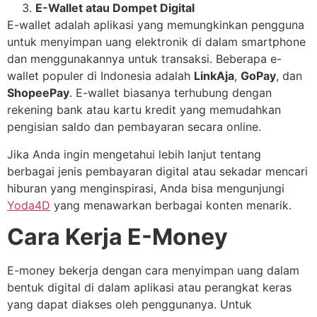
E-Wallet atau Dompet Digital
E-wallet adalah aplikasi yang memungkinkan pengguna
untuk menyimpan uang elektronik di dalam smartphone
dan menggunakannya untuk transaksi. Beberapa e-
wallet populer di Indonesia adalah
LinkAja
,
GoPay
, dan
ShopeePay
. E-wallet biasanya terhubung dengan
rekening bank atau kartu kredit yang memudahkan
pengisian saldo dan pembayaran secara online.
Jika Anda ingin mengetahui lebih lanjut tentang
berbagai jenis pembayaran digital atau sekadar mencari
hiburan yang menginspirasi, Anda bisa mengunjungi
Yoda4D
yang menawarkan berbagai konten menarik.
Cara Kerja E-Money
E-money bekerja dengan cara menyimpan uang dalam
bentuk digital di dalam aplikasi atau perangkat keras
yang dapat diakses oleh penggunanya. Untuk