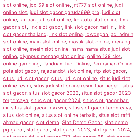
slot online
,
jco 69 slot online
,
jnt777 slot online
,
judi
online slot
,
judi slot gacor garuda999 pro
,
judi slot
online
,
korban judi slot online
,
kpktoto slot online
,
link
gacor slot
,
link slot gacor
,
link slot gacor hari ini
,
link
slot gacor thailand
,
link slot online
,
lowongan jadi admin
slot online
,
main slot online
,
masuk slot online
,
menang
slot online
,
mesin slot online
,
nama nama situs judi slot
online
,
olympus menang slot online
,
online 138 slot
,
online gambling
,
Panduan Judi Online
,
Permainan Online
,
pola slot gacor
,
rajabandot slot online
,
rtp slot gacor
,
situs judi slot gacor
,
situs judi slot online
,
situs judi slot
online resmi
,
situs judi slot online resmi luar negeri
,
situs
slot gacor
,
situs slot gacor 2023
,
situs slot gacor 2023
terpercaya
,
situs slot gacor 2024
,
situs slot gacor hari
ini
,
situs slot gacor maxwin
,
situs slot gacor terpercaya
,
situs slot online
,
situs slot online terbaik
,
situs slot raffi
ahmad gacor
,
slot demo
,
Slot Demo Gacor
,
slot demo
pg gacor
,
slot gacor
,
slot gacor 2023
,
slot gacor 2024
,
slot gacor 4d
,
slot gacor 777
,
slot gacor 88
,
slot gacor