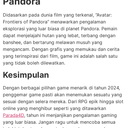
Pandora
Didasarkan pada dunia film yang terkenal, “Avatar:
Frontiers of Pandora” menawarkan pengalaman
eksplorasi yang luar biasa di planet Pandora. Pemain
dapat menjelajahi hutan yang lebat, terbang dengan
banshee, dan bertarung melawan musuh yang
mengancam. Dengan grafis yang memukau dan cerita
yang terinspirasi dari film, game ini adalah salah satu
yang tidak boleh dilewatkan.
Kesimpulan
Dengan berbagai pilihan game menarik di tahun 2024,
penggemar game pasti akan menemukan sesuatu yang
sesuai dengan selera mereka. Dari RPG epik hingga slot
online yang menghibur seperti yang ditawarkan
Parada4D
, tahun ini menjanjikan pengalaman gaming
yang luar biasa. Jangan ragu untuk mencoba semua