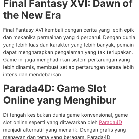
Final Fantasy XVI: Dawn of
the New Era
Final Fantasy XVI kembali dengan cerita yang lebih epik
dan mekanika permainan yang diperbarui. Dengan dunia
yang lebih luas dan karakter yang lebih banyak, pemain
dapat mengharapkan pengalaman yang tak terlupakan.
Game ini juga menghadirkan sistem pertarungan yang
lebih dinamis, membuat setiap pertarungan terasa lebih
intens dan mendebarkan.
Parada4D: Game Slot
Online yang Menghibur
Di tengah kesibukan dunia game konvensional, game
slot online seperti yang ditawarkan oleh
Parada4D
menjadi alternatif yang menarik. Dengan grafis yang
menawan dan tema yang beragam, Parada4D