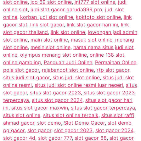
slot online
,
jco 69 slot online
,
jnt777 slot online
,
judi
online slot
,
judi slot gacor garuda999 pro
,
judi slot
online
,
korban judi slot online
,
kpktoto slot online
,
link
gacor slot
,
link slot gacor
,
link slot gacor hari ini
,
link
slot gacor thailand
,
link slot online
,
lowongan jadi admin
slot online
,
main slot online
,
masuk slot online
,
menang
slot online
,
mesin slot online
,
nama nama situs judi slot
online
,
olympus menang slot online
,
online 138 slot
,
online gambling
,
Panduan Judi Online
,
Permainan Online
,
pola slot gacor
,
rajabandot slot online
,
rtp slot gacor
,
situs judi slot gacor
,
situs judi slot online
,
situs judi slot
online resmi
,
situs judi slot online resmi luar negeri
,
situs
slot gacor
,
situs slot gacor 2023
,
situs slot gacor 2023
terpercaya
,
situs slot gacor 2024
,
situs slot gacor hari
ini
,
situs slot gacor maxwin
,
situs slot gacor terpercaya
,
situs slot online
,
situs slot online terbaik
,
situs slot raffi
ahmad gacor
,
slot demo
,
Slot Demo Gacor
,
slot demo
pg gacor
,
slot gacor
,
slot gacor 2023
,
slot gacor 2024
,
slot gacor 4d
,
slot gacor 777
,
slot gacor 88
,
slot gacor